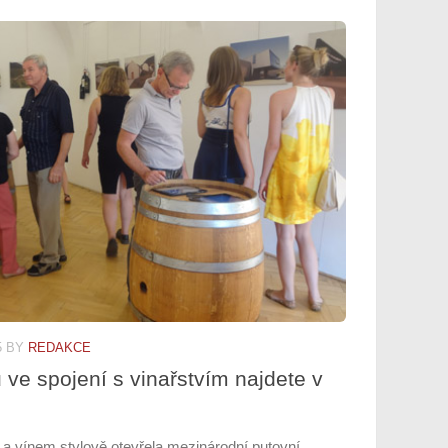
5
BY
REDAKCE
u ve spojení s vinařstvím najdete v
a vínem stylově otevřela mezinárodní putovní