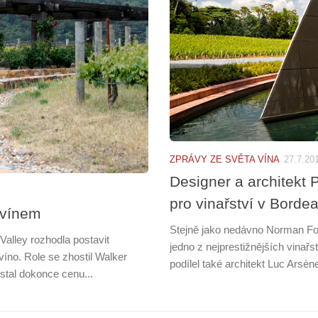
ZPRÁVY ZE SVĚTA VÍNA
27.7.20
Designer a architekt P
pro vinařství v Borde
 vínem
Stejně jako nedávno Norman Fost
alley rozhodla postavit
jedno z nejprestižnějších vinařs
 víno. Role se zhostil Walker
podílel také architekt Luc Arsè
ostal dokonce cenu...