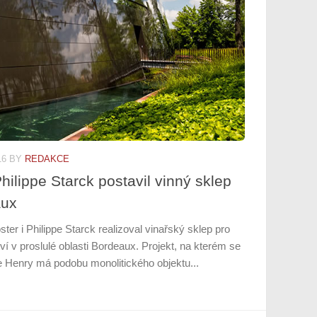
16
BY
REDAKCE
hilippe Starck postavil vinný sklep
aux
er i Philippe Starck realizoval vinařský sklep pro
tví v proslulé oblasti Bordeaux. Projekt, na kterém se
ne Henry má podobu monolitického objektu...