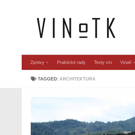
Skip to content
Zprávy
Praktické rady
Testy vín
Vinaři
TAGGED:
ARCHITEKTURA