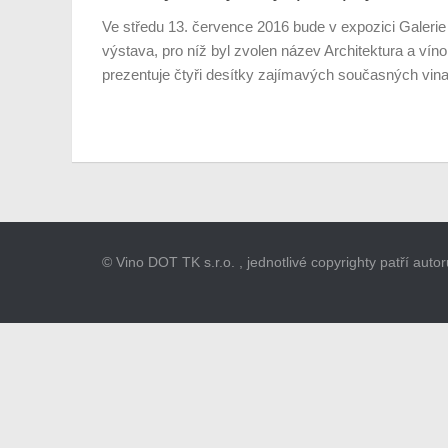
Ve středu 13. července 2016 bude v expozici Galerie
výstava, pro níž byl zvolen název Architektura a vín
prezentuje čtyři desítky zajímavých současných vinař
© Vino DOT TK s.r.o. , jednotlivé copyrighty patří aut