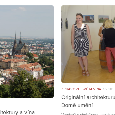
ZPRÁVY ZE SVĚTA VÍNA
4.9.201
Originální architektur
Domě umění
itektury a vína
Vernisáž s cimbálovou muzikou 