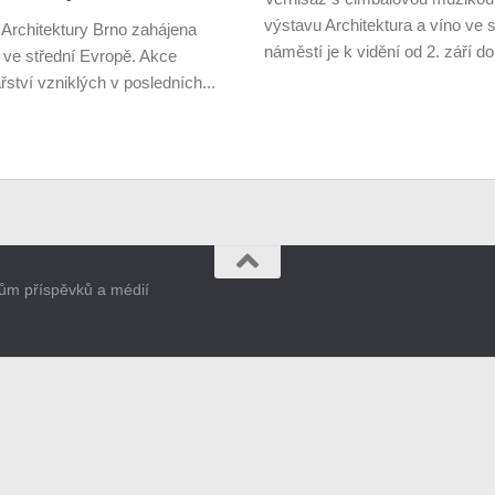
výstavu Architektura a víno v
 Architektury Brno zahájena
náměstí je k vidění od 2. září do
o ve střední Evropě. Akce
ství vzniklých v posledních...
orům příspěvků a médií