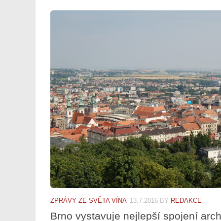
ZPRÁVY ZE SVĚTA VÍNA
13.7.2016
BY
REDAKCE
Brno vystavuje nejlepší spojení arch