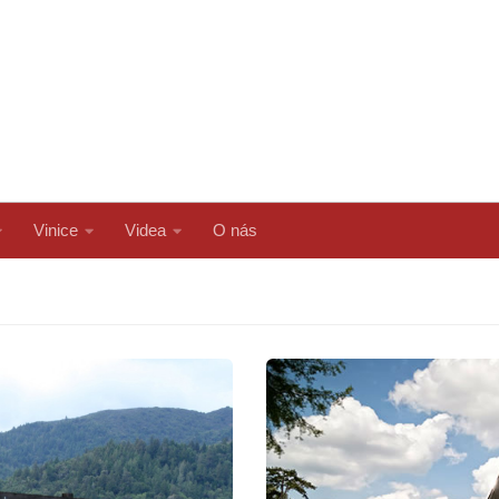
Vinice
Videa
O nás