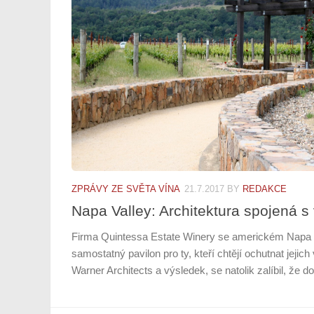
ZPRÁVY ZE SVĚTA VÍNA
21.7.2017
BY
REDAKCE
Napa Valley: Architektura spojená s
Firma Quintessa Estate Winery se americkém Napa V
samostatný pavilon pro ty, kteří chtějí ochutnat jejich
Warner Architects a výsledek, se natolik zalíbil, že d