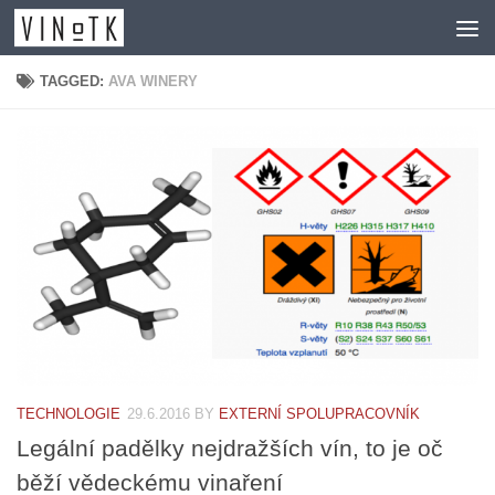
Skip to content
TAGGED:
AVA WINERY
TECHNOLOGIE
29.6.2016
BY
EXTERNÍ SPOLUPRACOVNÍK
Legální padělky nejdražších vín, to je oč
běží vědeckému vinaření