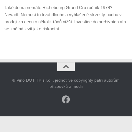
Také doma nemáte Richebourg Grand Cru ročník 1979?
Nevadí. Nemusí to trvat dlouho a vyhlášené skvosty budou v
prodeji za cenu o několik řádů nižší. Investice do archivních vín
se začíná jevit jako riskantní...
© Vino DOT TK s.r.o. , jednotlivé copyrighty patří autorům
příspěvků a médií