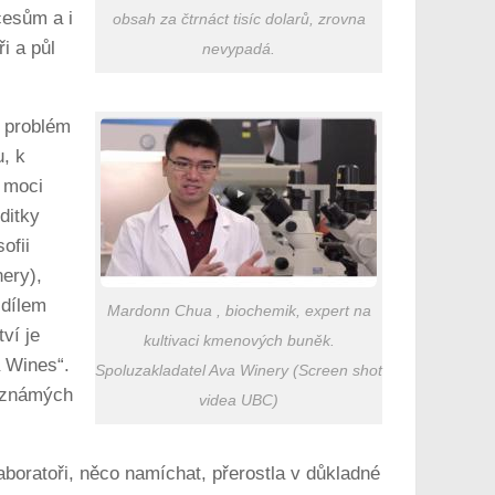
cesům a i
obsah za čtrnáct tisíc dolarů, zrovna
i a půl
nevypadá.
í problém
, k
u moci
ditky
ofii
ery),
 dílem
Mardonn Chua , biochemik, expert na
ví je
kultivaci kmenových buněk.
a Wines“.
Spoluzakladatel Ava Winery (Screen shot
h známých
videa UBC)
laboratoři, něco namíchat, přerostla v důkladné