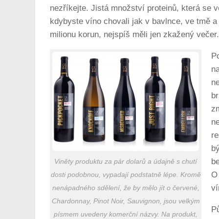
nezříkejte. Jistá množství proteinů, která se
kdybyste víno chovali jak v bavlnce, ve tmě a
milionu korun, nejspíš měli jen zkažený večer.
Po
na
ne
br
zm
ne
re
bý
be
Viněty produktu za pár dolarů a údajně s chutí
O 
dosti podobnou, vypadají podstatně lépe. Kromě
ví
nenápadného sdělení, že by mělo jít o červené,
Chardonnay, Pinot Noir, Sauvignon, jsou velkým
Pů
písmem uvedeny komerční názvy. Na produkt,