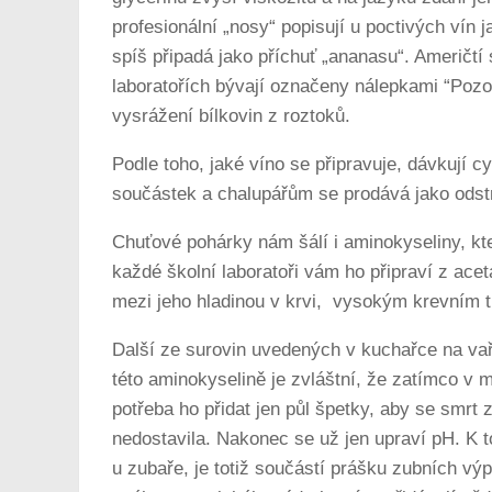
profesionální „nosy“ popisují u poctivých vín 
spíš připadá jako příchuť „ananasu“. Američtí 
laboratořích bývají označeny nálepkami “Pozor 
vysrážení bílkovin z roztoků.
Podle toho, jaké víno se připravuje, dávkují 
součástek a chalupářům se prodává jako odst
Chuťové pohárky nám šálí i aminokyseliny, kt
každé školní laboratoři vám ho připraví z ace
mezi jeho hladinou v krvi, vysokým krevním t
Další ze surovin uvedených v kuchařce na vaře
této aminokyselině je zvláštní, že zatímco v m
potřeba ho přidat jen půl špetky, aby se smrt
nedostavila. Nakonec se už jen upraví pH. K t
u zubaře, je totiž součástí prášku zubních vý