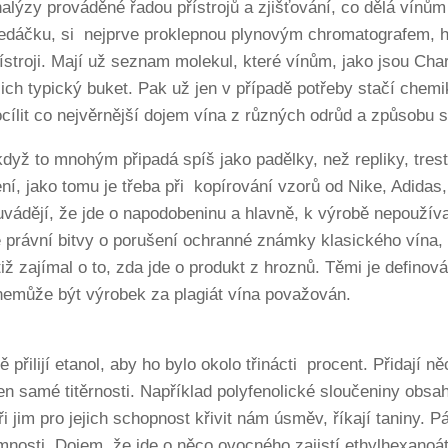
alýzy prováděné řadou přístrojů a zjišťování, co dělá vínům 
ledáčku, si nejprve proklepnou plynovým chromatografem, 
ístroji. Mají už seznam molekul, které vínům, jako jsou Ch
jich typický buket. Pak už jen v případě potřeby stačí chem
cílit co nejvěrnější dojem vína z různých odrůd a způsobu s
když to mnohým připadá spíš jako padělky, než repliky, trest
ní, jako tomu je třeba při kopírování vzorů od Nike, Adid
vádějí, že jde o napodobeninu a hlavně, k výrobě nepoužíva
é právní bitvy o porušení ochranné známky klasického vína,
iž zajímal o to, zda jde o produkt z hroznů. Těmi je definov
nemůže být výrobek za plagiát vína považován.
 přilijí etanol, aby ho bylo okolo třinácti procent. Přidají n
en samé titěrnosti. Například polyfenolické sloučeniny obsah
 jim pro jejich schopnost křivit nám úsměv, říkají taniny. 
emnosti. Dojem, že jde o něco ovocného zajistí ethylhexanoá