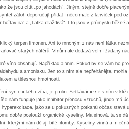
jako že jsou cítit „po jahodách“. Jiným, stejně dobře placen
syntetizátoři doporučují přidat i něco málo z lahviček pod o
hořlavina“ a „Látka dráždivá“. I to jsou v průmyslu běžné a
cyklický terpen limonen. Ani to mnohým z nás není látka nez
raňovač starých nátěrů. Vínům ale dodává velmi žádaný ná
eré vína obsahují. Například alanin. Pokud by se vám ho pr
taldehydu a amoniaku. Jen to s ním ale nepřehánějte, mohla
lakem a tělesnou hmotností.
ní syntetického vína, je prolin. Setkáváme se s ním v kližc
íše nám funguje jako inhibitor přenosu vzruchů, jinde má úči
 z hyperexcitace, jako se u pokusných potkanů občas stává 
omu dobře poslouží organické kyseliny. Maleinová, ta se dá
plní, kterými nám dělají bílé plomby. Kyseliny vinná a mléč