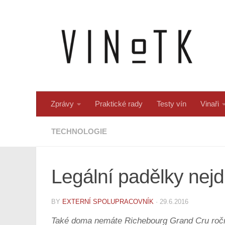
Skip to content
Zprávy
Praktické rady
Testy vín
Vinaři
TECHNOLOGIE
Legální padělky nejd
BY
EXTERNÍ SPOLUPRACOVNÍK
·
29.6.2016
Také doma nemáte Richebourg Grand Cru roční