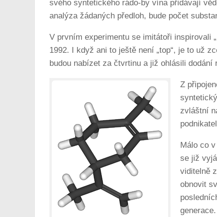
svého syntetického rádo-by vína přidávají věde
analýza žádaných předloh, bude počet substanc
V prvním experimentu se imitátoři inspirovali
1992. I když ani to ještě není „top“, je to už 
budou nabízet za čtvrtinu a již ohlásili dodání 
Z připojen
syntetický
zvláštní n
podnikatel
Málo co v 
se již vyj
viditelně 
obnovit s
posledníc
generace.