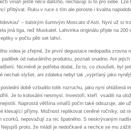
čtí vinaři ještě něco dalšího, nechávají si to pro sebe. Lze
í přibývat. Ruku v ruce s tím ale poroste i kvalita napodob
 „lidovkou“ – italským šumivým Moscato d’Asti. Nyní už si 
zcela jiná liga, než Muskatel. Lahvinka originálu přijde na 20
repliky v počtu pěti set lahví.
ého videa je zřejmé, že první degustace nedopadla zrovna ne
 padělek od naturálního produktu, poznali snadno. Ani jejic
adšení. Nicméně je potřeba dodat, že to, co zkoušeli, byl j
é nechali slyšet, ani zdaleka nebyl tak „vyprťaný jako nyněj
poslední době vzbudilo tolik rozruchu, jako nyní ohlášená i
ádřili. Je to kolosální nesmysl. Investoři, kteří vsadili na u
znejistili. Naprostá většina vinařů počin také odsuzuje, ale už
vé klesající příjmy. Možnost replikovat ceněné ročníky, od 
h vzorků, nepovažují za nic špatného. S neskrývaným nadšen
 Nejspíš proto, že mládí je nedočkavé a nechce se mu zážit