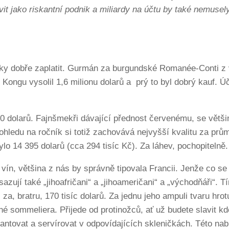
jevit jako riskantní podnik a miliardy na účtu by také nemus
ačky dobře zaplatit. Gurmán za burgundské Romanée-Conti z
gu vysolil 1,6 milionu dolarů a prý to byl dobrý kauf. Úče
00 dolarů. Fajnšmekři dávající přednost červenému, se větši
ohledu na ročník si totiž zachovává nejvyšší kvalitu za prů
lo 14 395 dolarů (cca 294 tisíc Kč). Za láhev, pochopitelně.
vín, většina z nás by správně tipovala Francii. Jenže co se
sazují také „jihoafričani“ a „jihoameričani“ a „východňáři“. T
a, bratru, 170 tisíc dolarů. Za jednu jeho ampuli tvaru hrotu
né sommeliera. Přijede od protinožců, ať už budete slavit kd
antovat a servírovat v odpovídajících skleničkách. Této na