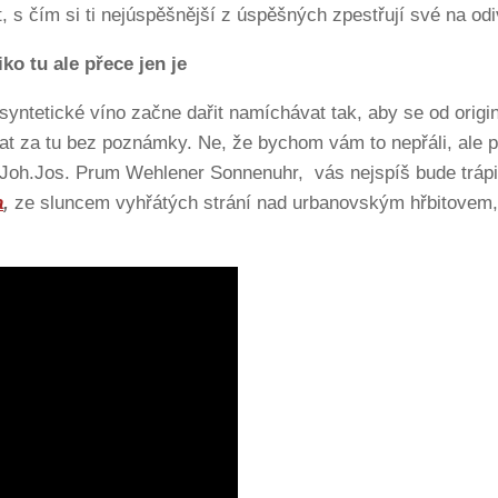
 s čím si ti nejúspěšnější z úspěšných zpestřují své na odi
iko tu ale přece jen je
yntetické víno začne dařit namíchávat tak, aby se od originá
at za tu bez poznámky. Ne, že bychom vám to nepřáli, ale 
oh.Jos. Prum Wehlener Sonnenuhr, vás nejspíš bude trápit s
a
,
ze sluncem vyhřátých strání nad urbanovským hřbitovem, a