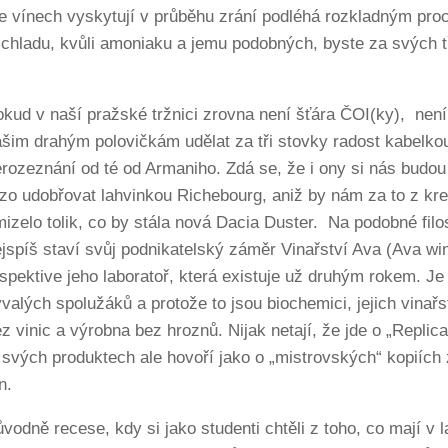
 ve vínech vyskytují v průběhu zrání podléhá rozkladným pro
 chladu, kvůli amoniaku a jemu podobných, byste za svých tř
kud v naší pražské tržnici zrovna není šťára ČOI(ky), nen
šim drahým polovičkám udělat za tři stovky radost kabelkou
rozeznání od té od Armaniho. Zdá se, že i ony si nás budo
zo udobřovat lahvinkou Richebourg, aniž by nám za to z kre
izelo tolik, co by stála nová Dacia Duster. Na podobné filos
jspíš staví svůj podnikatelský záměr Vinařství Ava (Ava win
spektive jeho laboratoř, která existuje už druhým rokem. Je
valých spolužáků a protože to jsou biochemici, jejich vinařst
z vinic a výrobna bez hroznů. Nijak netají, že jde o „Replic
svých produktech ale hovoří jako o „mistrovských“ kopiíc
n.
vodně recese, kdy si jako studenti chtěli z toho, co mají v 