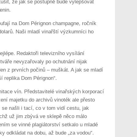
 tušit, že jak se postupně bude vylepšovat
enin.
troufají na Dom Pérignon champagne, ročník
0 dolarů. Naši mladí vinařští výzkumníci ho
jlépe. Redaktoři televizního vysílání
h tváře nevyzařovaly po ochutnání nijak
eden z prvních počinů – muškát. A jak se mladí
ší replika Dom Pérignon“.
mitace vín. Představitelé vinařských korporací
ložení majetku do archivů vinoték ale přesto
 se našli i tací, co v tom vidí cestu, jak
nichž už jim zbývá ve sklepě něco málo
ím se vinné plagiátorství setkalo u mladé
ky odkládat na dobu, až bude „za vodou“.