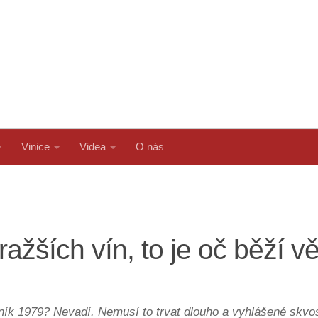
Vinice
Videa
O nás
ražších vín, to je oč běží 
k 1979? Nevadí. Nemusí to trvat dlouho a vyhlášené skvost