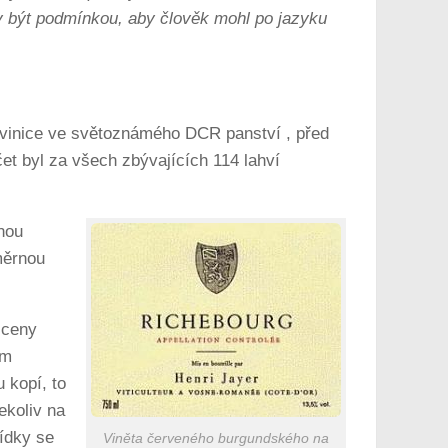
ely být podmínkou, aby člověk mohl po jazyku
 vinice ve světoznámého DCR panství , před
t byl za všech zbývajících 114 lahví
nou
měrnou
 ceny
ím
 kopí, to
ekoliv na
bídky se
Viněta červeného burgundského na