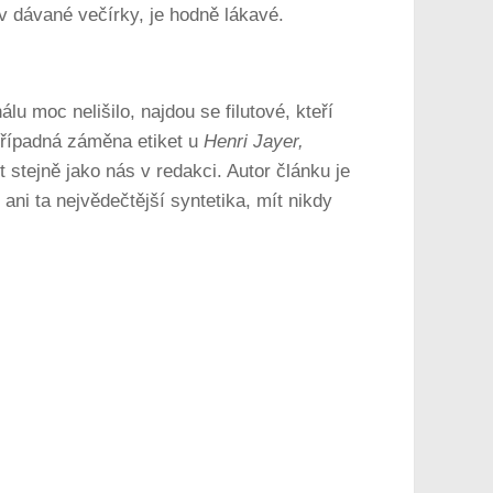
v dávané večírky, je hodně lákavé.
lu moc nelišilo, najdou se filutové, kteří
případná záměna etiket u
Henri Jayer,
tejně jako nás v redakci. Autor článku je
ni ta nejvědečtější syntetika, mít nikdy