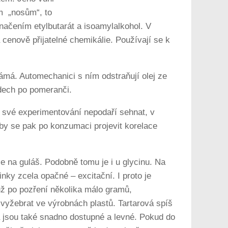
ým „nosům“, to
značením etylbutarát a isoamylalkohol. V
 cenově přijatelné chemikálie. Používají se k
námá. Automechanici s ním odstraňují olej ze
dech po pomeranči.
o své experimentování nepodaří sehnat, v
 by se pak po konzumaci projevit korelace
e na guláš. Podobně tomu je i u glycinu. Na
nky zcela opačné – excitační. I proto je
už po pozření několika málo gramů,
 vyžebrat ve výrobnách plastů. Tartarová spíš
ná jsou také snadno dostupné a levné. Pokud do