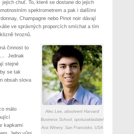
jejich chuť. To, které se dostane do jejich
hmotnostním spektrometrem a pak i dalšími
ardonnay, Champagne nebo Pinot noir dávají
ikálie ve správných proporcích smíchat a tím
klizně hroznů.
ná činnost to
as,… Jednak
jí stejné
 by se tak
án obsah slova
ěco málo
Alec Lee, absolvent Harvard
ující
Business School, spoluzakladatel
Pár kapkami
Ava Winery. San Francisko, USA
tem. Jeho vůni