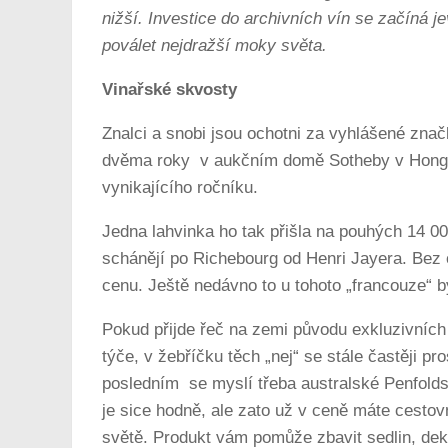
nižší. Investice do archivních vín se začíná 
poválet nejdražší moky světa.
Vinařské skvosty
Znalci a snobi jsou ochotni za vyhlášené zn
dvěma roky v aukčním domě Sotheby v Hong Kon
vynikajícího ročníku.
Jedna lahvinka ho tak přišla na pouhých 14 0
schánějí po Richebourg od Henri Jayera. Bez 
cenu. Ještě nedávno to u tohoto „francouze“ by
Pokud přijde řeč na zemi původu exkluzivních 
týče, v žebříčku těch „nej“ se stále častěji pro
posledním se myslí třeba australské Penfolds z
je sice hodně, ale zato už v ceně máte cestov
světě. Produkt vám pomůže zbavit sedlin, dek