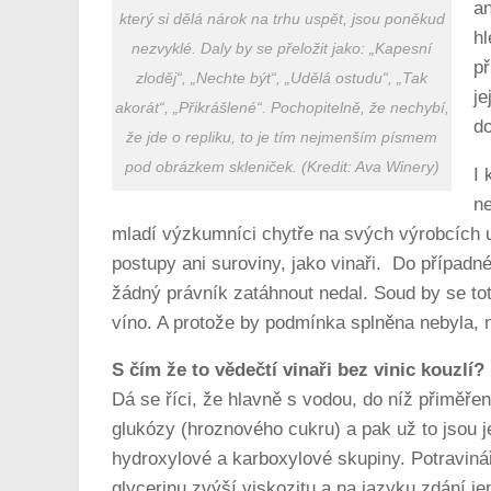
an
který si dělá nárok na trhu uspět, jsou poněkud
h
nezvyklé. Daly by se přeložit jako: „Kapesní
př
zloděj“, „Nechte být“, „Udělá ostudu“, „Tak
je
akorát“, „Přikrášlené“. Pochopitelně, že nechybí,
do
že jde o repliku, to je tím nejmenším písmem
pod obrázkem skleniček. (Kredit: Ava Winery)
I 
ne
mladí výzkumníci chytře na svých výrobcích u
postupy ani suroviny, jako vinaři. Do případn
žádný právník zatáhnout nedal. Soud by se tot
víno. A protože by podmínka splněna nebyla, 
S čím že to vědečtí vinaři bez vinic kouzlí?
Dá se říci, že hlavně s vodou, do níž přiměřeně
glukózy (hroznového cukru) a pak už to jsou j
hydroxylové a karboxylové skupiny. Potravináři
glycerinu zvýší viskozitu a na jazyku zdání j