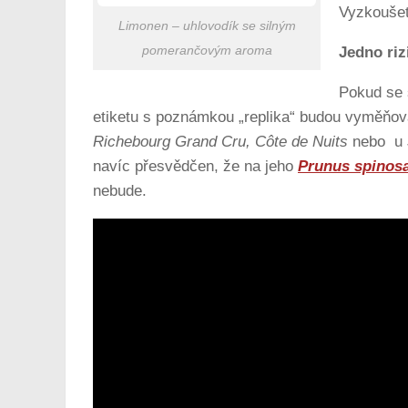
Vyzkoušet,
Limonen – uhlovodík se silným
Jedno riz
pomerančovým aroma
Pokud se s
etiketu s poznámkou „replika“ budou vyměňov
Richebourg Grand Cru, Côte de Nuits
nebo u J
navíc přesvědčen, že na jeho
Prunus spinos
nebude.