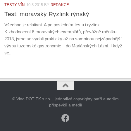
TESTY VÍN
10.3.2015
BY
REDAKCE
Test: moravský Ryzlink rýnský
Všechno je relativní. A po posledním testu i ryzlink.
K zhodnocení 6 moravských exemplářů, převážně ročníku
2013, jsme se vydali prakticky až na samotnou nejzápadnější
výspu tuzemské gastronomie – do Mariánských Lázní. I když
se...
© Vino DOT TK s.r.o. , jednotlivé copyrighty patří autorům
příspěvků a médií