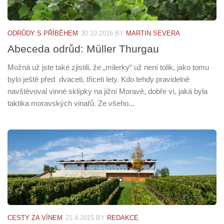
ODRŮDY S PŘÍBĚHEM
30.10.2016
BY
MARTIN SEVERA
Abeceda odrůd: Müller Thurgau
Možná už jste také zjistili, že „milerky“ už není tolik, jako tomu
bylo ještě před dvaceti, třiceti lety. Kdo tehdy pravidelně
navštěvoval vinné sklípky na jižní Moravě, dobře ví, jaká byla
taktika moravských vinařů. Ze všeho...
CESTY ZA VÍNEM
21.4.2015
BY
REDAKCE