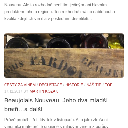
Nouveau. Ale to rozhodně není tím jediným ani hlavním
produktem tohoto regionu. Ten rozhodně má co nabídnout a
kvalita zdejších vín šla v posledním desetiletí...
CESTY ZA VÍNEM
/
DEGUSTACE
/
HISTORIE
/
NÁŠ TIP
/
TOP
17.11.2017
BY
MARTIN KOZÁK
Beaujolais Nouveau: Jeho dva mladší
bratři…a další
Právě proběhl třetí čtvrtek v listopadu. A to jako zkušení
vínomilci máte určitě spojené s mladým vínem z odrůdy