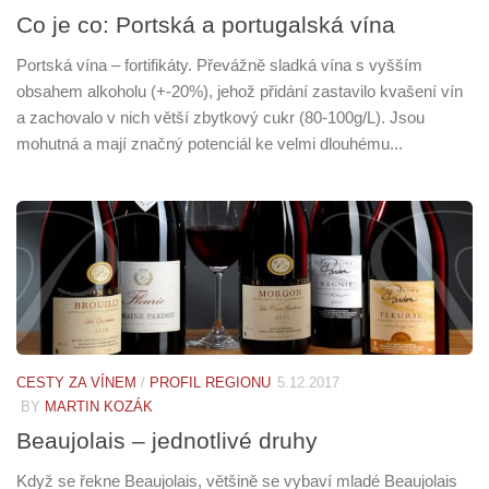
Co je co: Portská a portugalská vína
Portská vína – fortifikáty. Převážně sladká vína s vyšším
obsahem alkoholu (+-20%), jehož přidání zastavilo kvašení vín
a zachovalo v nich větší zbytkový cukr (80-100g/L). Jsou
mohutná a mají značný potenciál ke velmi dlouhému...
CESTY ZA VÍNEM
/
PROFIL REGIONU
5.12.2017
BY
MARTIN KOZÁK
Beaujolais – jednotlivé druhy
Když se řekne Beaujolais, většině se vybaví mladé Beaujolais