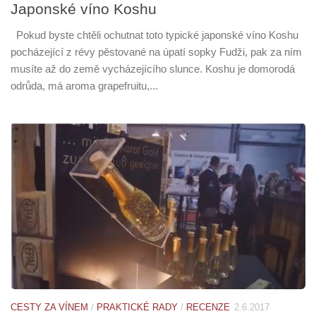
Japonské víno Koshu
Pokud byste chtěli ochutnat toto typické japonské víno Koshu
pocházející z révy pěstované na úpatí sopky Fudži, pak za ním
musíte až do země vycházejícího slunce. Koshu je domorodá
odrůda, má aroma grapefruitu,...
CESTY ZA VÍNEM
/
PRAKTICKÉ RADY
/
RECENZE
2.6.2017