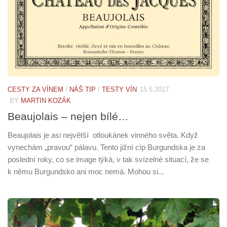
CESTY ZA VÍNEM
/
NÁŠ TIP
/
TESTY VÍN
15.5.2017
BY
MARTIN KOZÁK
Beaujolais – nejen bílé…
Beaujolais je asi největší otloukánek vinného světa. Když
vynechám „pravou“ pálavu. Tento jižní cíp Burgundska je za
poslední roky, co se image týká, v tak svízelné situací, že se
k němu Burgundsko ani moc nemá. Mohou si...