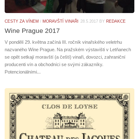
CESTY ZA VÍNEM
/
MORAVŠTÍ VINAŘI
28.5.2017
BY
REDAKCE
Wine Prague 2017
V pondělí 29. května začíná III. ročník vinařského veletrhu
nazvaného Wine Prague. Na pražském výstavišti v Letňanech
se opět setkají moravští (a čeští) vinaři, dovozci, zahraniční
producenti vín a obchodníci se svými zákazníky.
Potencionálními...