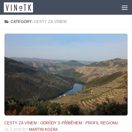
Skip to content
CATEGORY:
CESTY ZA VÍNEM
CESTY ZA VÍNEM
/
ODRŮDY S PŘÍBĚHEM
/
PROFIL REGIONU
31.3.2018
BY
MARTIN KOZÁK