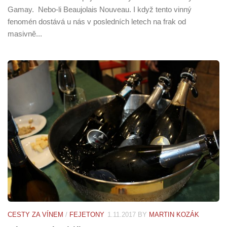
Gamay. Nebo-li Beaujolais Nouveau. I když tento vinný
fenomén dostává u nás v posledních letech na frak od
masivně...
CESTY ZA VÍNEM
/
FEJETONY
1.11.2017
BY
MARTIN KOZÁK