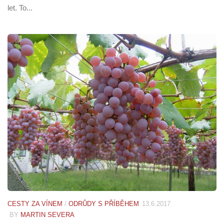
let. To...
CESTY ZA VÍNEM
/
ODRŮDY S PŘÍBĚHEM
13.6.2017
BY
MARTIN SEVERA