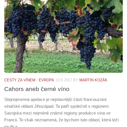
CESTY ZA VÍNEM
/
EVROPA
13.5.2017
BY
MARTIN KOZÁK
Cahors aneb černé víno
Stejnojmenná apelace je nejslavnější částí francouzské
vinařské oblasti Jihozápad. Ta patří společně s regionem
Savojska mezi nejméně známé regiony produkce vína ve
Francii. To však neznamená, že bychom tuto oblast, která leží
na jih a...