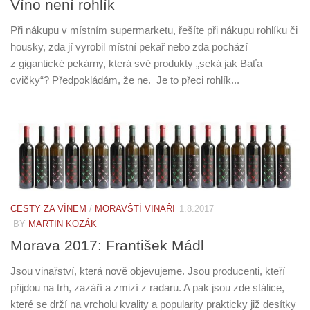
Víno není rohlík
Při nákupu v místním supermarketu, řešíte při nákupu rohlíku či
housky, zda jí vyrobil místní pekař nebo zda pochází
z gigantické pekárny, která své produkty „seká jak Baťa
cvičky“? Předpokládám, že ne. Je to přeci rohlík...
CESTY ZA VÍNEM
/
MORAVŠTÍ VINAŘI
1.8.2017
BY
MARTIN KOZÁK
Morava 2017: František Mádl
Jsou vinařství, která nově objevujeme. Jsou producenti, kteří
přijdou na trh, zazáří a zmizí z radaru. A pak jsou zde stálice,
které se drží na vrcholu kvality a popularity prakticky již desítky