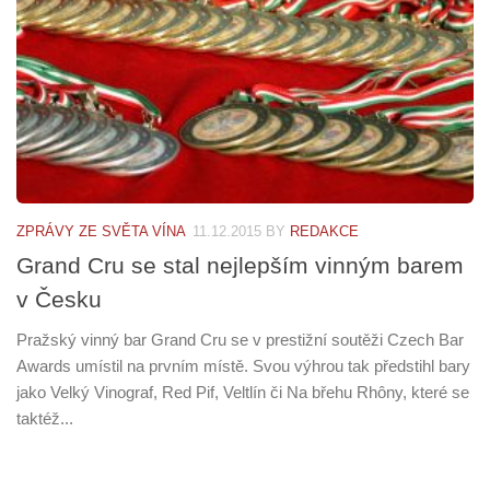
ZPRÁVY ZE SVĚTA VÍNA
11.12.2015
BY
REDAKCE
Grand Cru se stal nejlepším vinným barem
v Česku
Pražský vinný bar Grand Cru se v prestižní soutěži Czech Bar
Awards umístil na prvním místě. Svou výhrou tak předstihl bary
jako Velký Vinograf, Red Pif, Veltlín či Na břehu Rhôny, které se
taktéž...