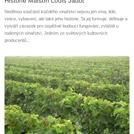
Historie Maison Louis Jadot
Nedílnou součástí každého vinařství nejsou jen vína, lidé,
vinice, vybavení, ale také jeho historie. Ta jej formuje, definuje a
vytváří závazek pro úspěšné budoucí fungování, zvláště u
rodinných vinařství. Jedním ze světových kultovních
producentů...