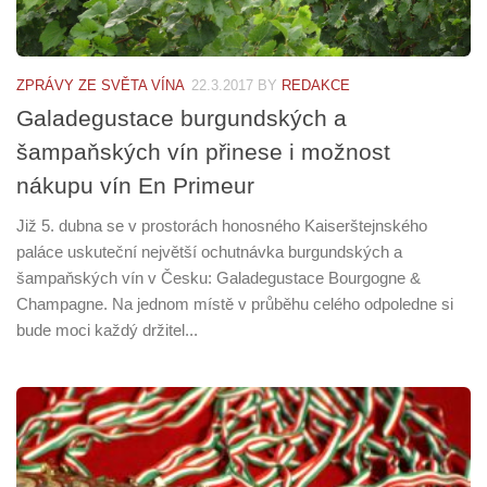
ZPRÁVY ZE SVĚTA VÍNA
22.3.2017
BY
REDAKCE
Galadegustace burgundských a
šampaňských vín přinese i možnost
nákupu vín En Primeur
Již 5. dubna se v prostorách honosného Kaiserštejnského
paláce uskuteční největší ochutnávka burgundských a
šampaňských vín v Česku: Galadegustace Bourgogne &
Champagne. Na jednom místě v průběhu celého odpoledne si
bude moci každý držitel...