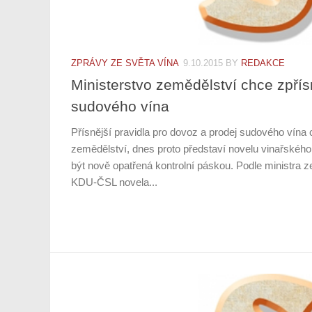
ZPRÁVY ZE SVĚTA VÍNA
9.10.2015
BY
REDAKCE
Ministerstvo zemědělství chce zpří
sudového vína
Přísnější pravidla pro dovoz a prodej sudového vína 
zemědělství, dnes proto představí novelu vinařskéh
být nově opatřená kontrolní páskou. Podle ministra 
KDU-ČSL novela...