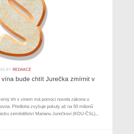
016
BY
REDAKCE
 vína bude chtít Jurečka zmírnit v
t černý trh s vínem má pomoci novela zákona o
movna. Předloha zvyšuje pokuty až na 50 milionů
inistru zemědělství Marianu Jurečkovi (KDU-ČSL)...