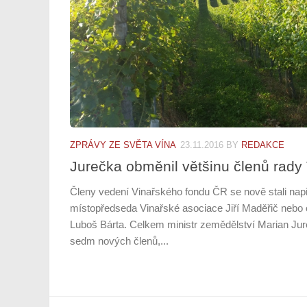
ZPRÁVY ZE SVĚTA VÍNA
23.11.2016
BY
REDAKCE
Jurečka obměnil většinu členů rady
Členy vedení Vinařského fondu ČR se nově stali nap
místopředseda Vinařské asociace Jiří Maděřič nebo o
Luboš Bárta. Celkem ministr zemědělství Marian J
sedm nových členů,...