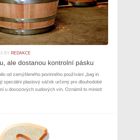
15
BY
REDAKCE
u, ale dostanou kontrolní pásku
pilo od zamýšleného povinného používání „bag in
ují speciální plastový sáček určený pro dlouhodobé
ání u dovozových sudových vín. Oznámil to ministr