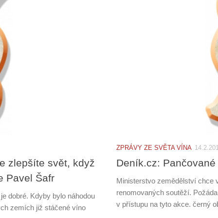
ZPRÁVY ZE SVĚTA VÍNA
14.2.20
e zlepšíte svět, když
Deník.cz: Pančované v
e Pavel Šafr
Ministerstvo zemědělství chce 
renomovaných soutěží. Požádalo 
 je dobré. Kdyby bylo náhodou
v přístupu na tyto akce. černý 
ých zemích již stáčené víno