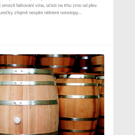
 omezit falšování vína, očistí na trhu zrno od plev.
rečky zřejmě nesplní některé nonstopy...