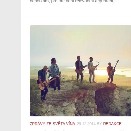
nepotkám, pro mě není relevantní argument,“...
ZPRÁVY ZE SVĚTA VÍNA
29.12.2014
BY
REDAKCE