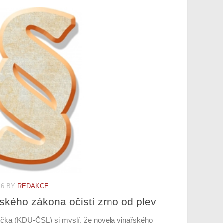
16
BY
REDAKCE
ského zákona očistí zrno od plev
ečka (KDU-ČSL) si myslí, že novela vinařského