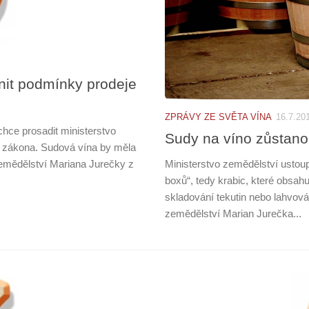
snit podmínky prodeje
ZPRÁVY ZE SVĚTA VÍNA
16.7.20
chce prosadit ministerstvo
Sudy na víno zůstano
o zákona. Sudová vína by měla
zemědělství Mariana Jurečky z
Ministerstvo zemědělství ustou
boxů“, tedy krabic, které obsah
skladování tekutin nebo lahvov
zemědělství Marian Jurečka...