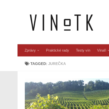
Skip to content
Zprávy
Praktické rady
Testy vín
Vinaři
TAGGED:
JUREČKA