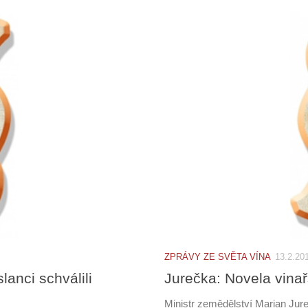
ZPRÁVY ZE SVĚTA VÍNA
13.2.20
anci schválili
Jurečka: Novela vinař
Ministr zemědělství Marian Jur