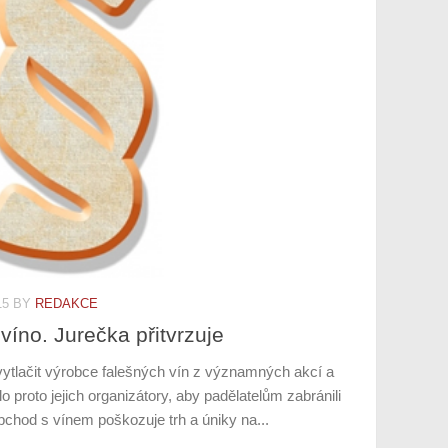
15
BY
REDAKCE
íno. Jurečka přitvrzuje
vytlačit výrobce falešných vín z významných akcí a
proto jejich organizátory, aby padělatelům zabránili
obchod s vínem poškozuje trh a úniky na...