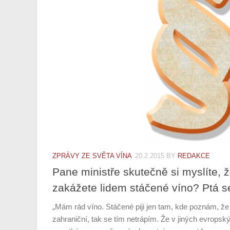
ZPRÁVY ZE SVĚTA VÍNA
20.2.2015
BY
REDAKCE
Pane ministře skutečně si myslíte, ž
zakážete lidem stáčené víno? Ptá s
„Mám rád víno. Stáčené piji jen tam, kde poznám, že
zahraniční, tak se tím netrápím. Že v jiných evropsk