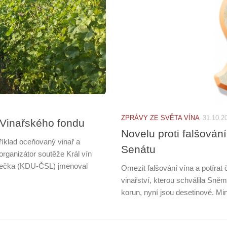
ZPRÁVY ZE SVĚTA VÍNA
31.10.2
 Vinařského fondu
Novelu proti falšování
říklad oceňovaný vinař a
Senátu
rganizátor soutěže Král vín
urečka (KDU-ČSL) jmenoval
Omezit falšování vína a potíra
vinařství, kterou schválila Sně
korun, nyní jsou desetinové. M