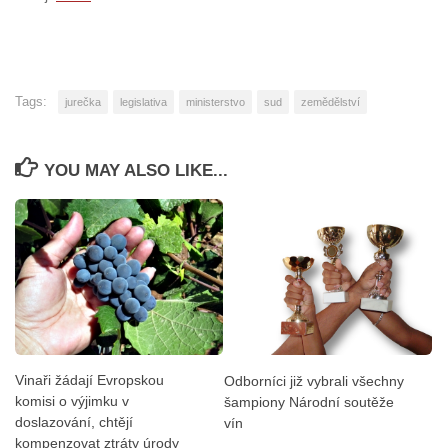
Tags:
jurečka
legislativa
ministerstvo
sud
zemědělství
YOU MAY ALSO LIKE...
Vinaři žádají Evropskou
Odborníci již vybrali všechny
komisi o výjimku v
šampiony Národní soutěže
doslazování, chtějí
vín
kompenzovat ztráty úrody