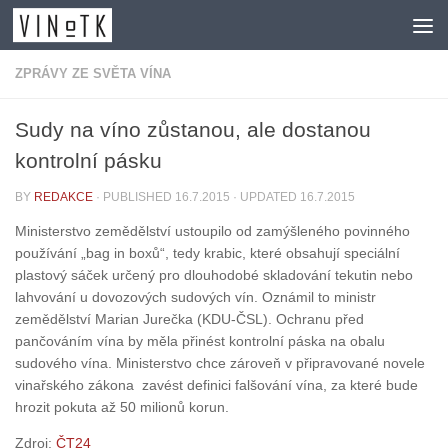
Skip to content
ZPRÁVY ZE SVĚTA VÍNA
Sudy na víno zůstanou, ale dostanou
kontrolní pásku
BY
REDAKCE
· PUBLISHED
16.7.2015
· UPDATED
16.7.2015
Ministerstvo zemědělství ustoupilo od zamýšleného povinného
používání „bag in boxů“, tedy krabic, které obsahují speciální
plastový sáček určený pro dlouhodobé skladování tekutin nebo
lahvování u dovozových sudových vín. Oznámil to ministr
zemědělství Marian Jurečka (KDU-ČSL). Ochranu před
pančováním vína by měla přinést kontrolní páska na obalu
sudového vína. Ministerstvo chce zároveň v připravované novele
vinařského zákona zavést definici falšování vína, za které bude
hrozit pokuta až 50 milionů korun.
Zdroj:
ČT24