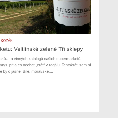
 KOZÁK
ketu: Veltlínské zelené Tři sklepy
rčaků… a vinných katalogů našich supermarketů.
sl pít a co nechat „zrát“ v regálu. Tentokrát jsem si
 bylo jasné. Bílé, moravské,...