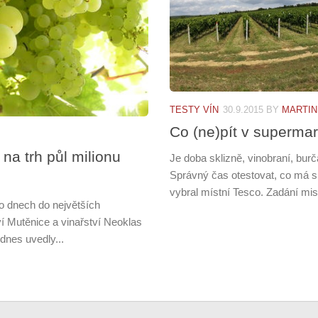
TESTY VÍN
30.9.2015
BY
MARTIN
Co (ne)pít v supermar
na trh půl milionu
Je doba sklizně, vinobraní, bu
Správný čas otestovat, co má smy
vybral místní Tesco. Zadání mise
to dnech do největších
 Mutěnice a vinařství Neoklas
dnes uvedly...