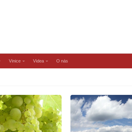
Vinice
Videa
O nás