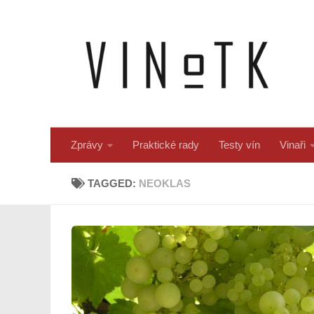
Skip to content
Zprávy
Praktické rady
Testy vín
Vinaři
TAGGED:
NEOKLAS