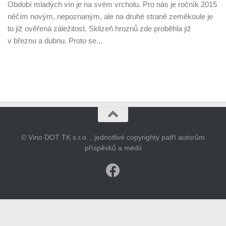
Období mladých vín je na svém vrcholu. Pro nás je ročník 2015
něčím novým, nepoznaným, ale na druhé straně zeměkoule je
to již ověřená záležitost. Sklizeň hroznů zde proběhla již
v březnu a dubnu. Proto se...
© Vino DOT TK s.r.o. , jednotlivé copyrighty patří autorům
příspěvků a médií