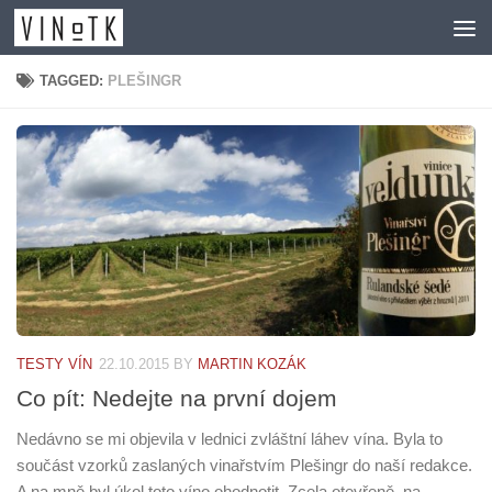
Skip to content
TAGGED:
PLEŠINGR
TESTY VÍN
22.10.2015
BY
MARTIN KOZÁK
Co pít: Nedejte na první dojem
Nedávno se mi objevila v lednici zvláštní láhev vína. Byla to
součást vzorků zaslaných vinařstvím Plešingr do naší redakce.
A na mně byl úkol toto víno ohodnotit. Zcela otevřeně, na