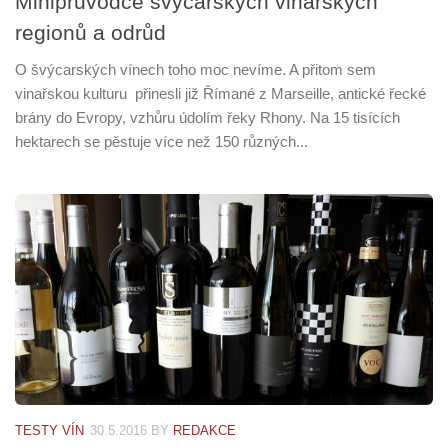
Miniprůvodce švýcarských vinařských
regionů a odrůd
O švýcarských vínech toho moc nevíme. A přitom sem
vinařskou kulturu přinesli již Římané z Marseille, antické řecké
brány do Evropy, vzhůru údolím řeky Rhony. Na 15 tisících
hektarech se pěstuje více než 150 různých...
TESTY VÍN
30.5.2016
BY
REDAKCE