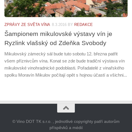
ZPRÁVY ZE SVĚTA VÍNA
8.3.2016
BY
REDAKCE
Šampionem mikulovské výstavy vín je
Ryzlink vlašský od Zdeňka Svobody
Mikulovský zámecký sál bude tuto sobotu 12. března patřit
všem příznivcům vína. Konat se zde bude tradiční výstava vín
mikulovské vinohradnické podoblasti. Pořadatelé z vinařského
spolku Moravín Mikulov počítají opět s hojnou účastí a všichni...
© Vino DOT TK s.r.o. , jednotlivé copyrighty patří autorům
příspěvků a médií