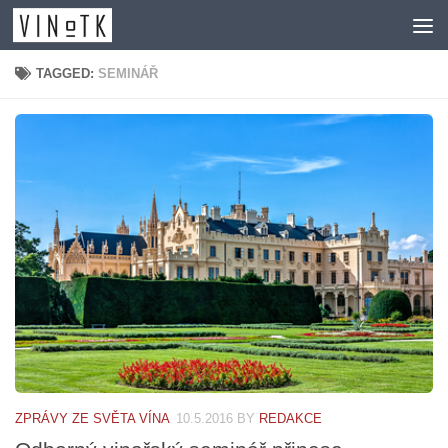
Skip to content
TAGGED:
SEMINÁŘ
ZPRÁVY ZE SVĚTA VÍNA
10.5.2016
BY
REDAKCE