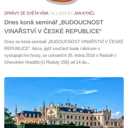
ZPRÁVY ZE SVĚTA VÍNA
26.1.2016
BY
JAN KYNČL
Dnes koná seminář „BUDOUCNOST
VINAŘSTVÍ V ČESKÉ REPUBLICE“
Dnes se koná seminář „BUDOUCNOST VINAŘSTVÍ V ČESKÉ
REPUBLICE“. Akce, jejíž součástí bude i diskuse s
vystupujícími hosty, se uskuteční 26. ledna 2016 v Redutě v
Uherském Hradišti (U Reduty 256) od 14 do...