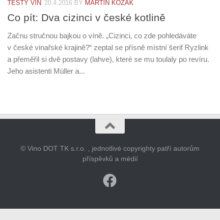
TESTY VÍN
20.4.2016
BY
MARTIN KOZÁK
Co pít: Dva cizinci v české kotlině
Začnu stručnou bajkou o víně. „Cizinci, co zde pohledáváte
v české vinařské krajině?“ zeptal se přísně místní šerif Ryzlink
a přeměřil si dvě postavy (lahve), které se mu toulaly po revíru.
Jeho asistenti Müller a...
© Vino DOT TK s.r.o. , jednotlivé copyrighty patří autorům
příspěvků a médií