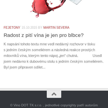
FEJETONY
15.10.2015
BY
MARTIN SEVERA
Radost z pití vína je jen pro blbce?
K napsání tohoto textu mne vedl nedávný rozhovor v tisku
s jedním českým someliérem a následná reakce prostých
milovníků vína, kterým tento nápoj „jen“ chutná. Usedl
jsem nedávno k dubovému stolu s jedním českým someliérem.
Byl jsem připraven sdílet...
© Vino DOT TK s.r.o. , jednotlivé copyrighty patří autorům