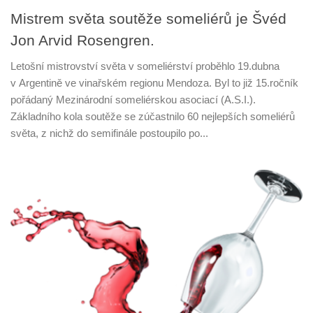
Mistrem světa soutěže someliérů je Švéd
Jon Arvid Rosengren.
Letošní mistrovství světa v someliérství proběhlo 19.dubna
v Argentině ve vinařském regionu Mendoza. Byl to již 15.ročník
pořádaný Mezinárodní someliérskou asociací (A.S.I.).
Základního kola soutěže se zúčastnilo 60 nejlepších someliérů
světa, z nichž do semifinále postoupilo po...