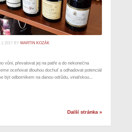
.1.2017
BY
MARTIN KOZÁK
o vůni, převalovat jej na patře a do nekonečna
eme oceňovat dlouhou dochuť a odhadovat potenciál
me být odborníkem na danou odrůdu, vinařskou...
Další stránka »