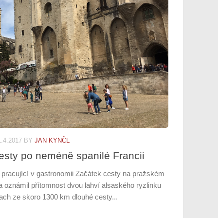
1.4.2017
BY
JAN KYNČL
esty po neméně spanilé Francii
 pracující v gastronomii Začátek cesty na pražském
ga oznámil přítomnost dvou lahví alsaského ryzlinku
trach ze skoro 1300 km dlouhé cesty...