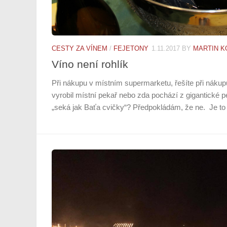
CESTY ZA VÍNEM
/
FEJETONY
1.11.2017
BY
MARTIN K
Víno není rohlík
Při nákupu v místním supermarketu, řešíte při nákupu 
vyrobil místní pekař nebo zda pochází z gigantické p
„seká jak Baťa cvičky“? Předpokládám, že ne. Je to p