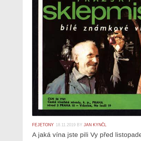
FEJETONY
18.11.2019
BY
JAN KYNČL
A jaká vína jste pili Vy před listopa