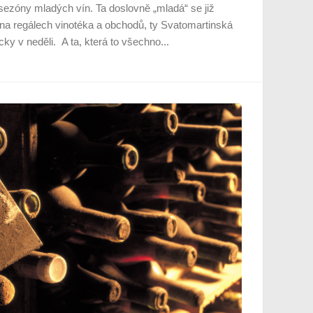
ezóny mladých vín. Ta doslovně „mladá“ se již
 na regálech vinotéka a obchodů, ty Svatomartinská
icky v neděli. A ta, která to všechno...