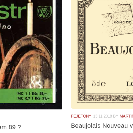
FEJETONY
13.11.2018
BY
MARTI
Beaujolais Nouveau v
dem 89 ?