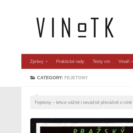
Skip to content
Zprávy
Praktické rady
Testy vín
Vinaři
CATEGORY:
FEJETONY
Fejetony – lehce vážně i nevážně převážně o víně