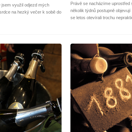
Právě se nacházíme uprostřed s
9 jsem využil odjezd mých
několik týdnů postupně objevují
srdce na hezký večer k sobě do
se letos otevírali trochu neprakt