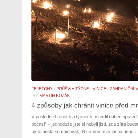
FEJETONY
/
PRŮŠVIH TÝDNE
/
VINICE
/
ZAHRANIČNÍ V
BY
MARTIN KOZÁK
4 způsoby jak chránit vinice před 
V posledních dnech a týdnech potvrdil duben oprávn
počasí“ – jednoduše jste si nebyli jistí, zda zítra bud
by to nešlo kombinovat:) Nicméně réva vinná není...