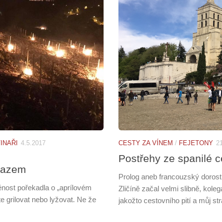
INAŘI
4.5.2017
CESTY ZA VÍNEM
/
FEJETONY
2
Postřehy ze spanilé c
mrazem
Prolog aneb francouzský dorost
ěnost pořekadla o „aprílovém
Zličíně začal velmi slibně, kole
ete grilovat nebo lyžovat. Ne že
jakožto cestovního pití a můj s