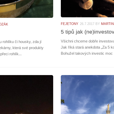
FEJETONY
26.7.2017
BY
MARTIN
OZÁK
5 tipů jak (ne)investo
Všichni chceme dobře investov
rohlíku či housky, zda jí
Jak říká stará anekdota „Za 5 k
ekárny, která své produkty
Bohužel takových investic moc n
řeci rohlík...