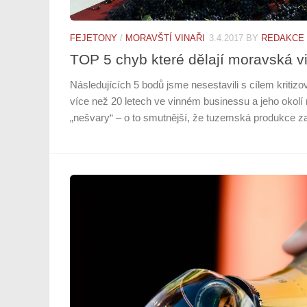
FEJETONY
/
MORAVŠTÍ VINAŘI
3.4.2017
BY
REDAKCE
TOP 5 chyb které dělají moravská vi
Následujících 5 bodů jsme nesestavili s cílem kritiz
více než 20 letech ve vinném businessu a jeho okol
„nešvary“ – o to smutnější, že tuzemská produkce za