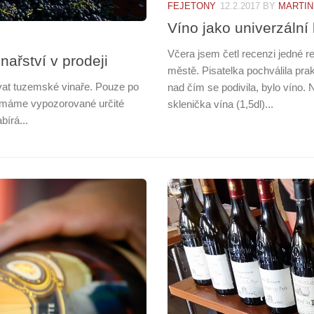
FEJETONY
12.2.2017
BY
MARTIN
Víno jako univerzální
Včera jsem četl recenzi jedné 
nařství v prodeji
městě. Pisatelka pochválila prakt
ovat tuzemské vinaře. Pouze po
nad čím se podivila, bylo víno. 
í máme vypozorované určité
sklenička vína (1,5dl)...
bírá...