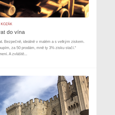
 KOZÁK
vat do vína
at. Bezpečně, ideálně v malém a s velkým ziskem.
oupím, za 50 prodám, mně ty 3% zisku stačí.“
ení. A zvláště...