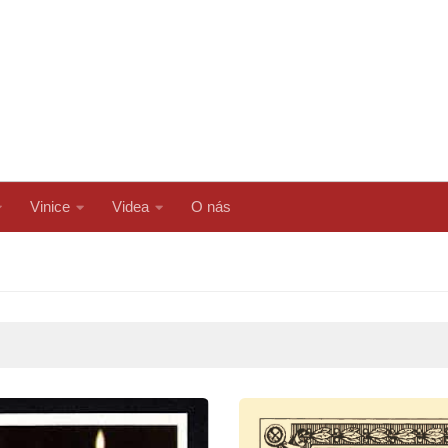
Vinice
Videa
O nás