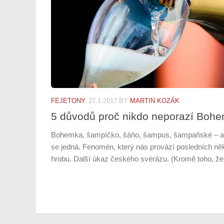
FEJETONY
27.1.2017
BY
MARTIN KOZÁK
5 důvodů proč nikdo neporazí Boh
Bohemka, šampíčko, šáňo, šampus, šampaňské – ale
se jedná. Fenomén, který nás provází posledních něko
hrobu. Další úkaz českého svérázu. (Kromě toho, že 