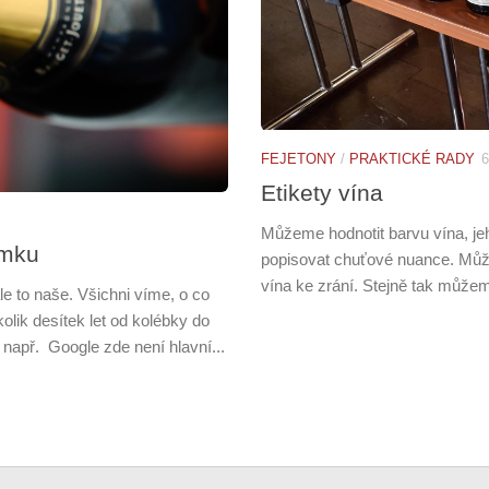
FEJETONY
/
PRAKTICKÉ RADY
6
Etikety vína
Můžeme hodnotit barvu vína, jeh
emku
popisovat chuťové nuance. Můž
vína ke zrání. Stejně tak může
 to naše. Všichni víme, o co
lik desítek let od kolébky do
např. Google zde není hlavní...