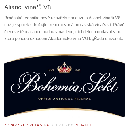
Aliancí vinařů V8
Brněnská technika nově uzavřela smlouvu s Aliancí vinařů V8,
což je spolek sdružující renomovaná moravská vinařství. Právě
členové této aliance budou v následujících letech dodávat víno,
které ponese označení Akademické víno VUT. „Řada univerzit...
ZPRÁVY ZE SVĚTA VÍNA
3.11.2015
BY
REDAKCE