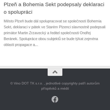
Plzeň a Bohemia Sekt podepsaly deklaraci
o spolupráci
Město Plzeň bude dál spolupracovat se společností Bohemia
Sekt, deklaraci v pátek ve Starém Plzenci slavnostně podepsali
primátor Martin Zrzavecký a ředitel společnosti Ondřej
Beránek. Spolupráce obou subjektů se bude týkat zejména
oblasti propagace a...
© Vino DOT TK s.r.o. , jednotlivé copyrighty patří autorům
příspěvků a médií