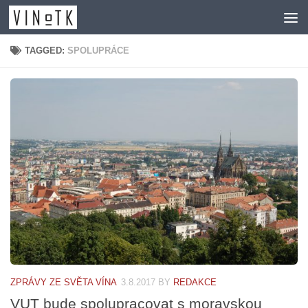
Skip to content
TAGGED:
SPOLUPRÁCE
ZPRÁVY ZE SVĚTA VÍNA
3.8.2017
BY
REDAKCE
VUT bude spolupracovat s moravskou