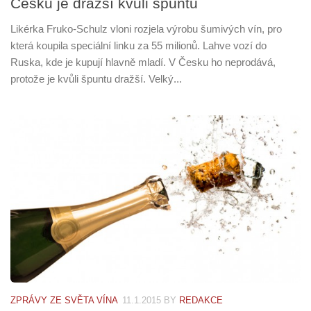
Česku je dražší kvůli špuntu
Likérka Fruko-Schulz vloni rozjela výrobu šumivých vín, pro
která koupila speciální linku za 55 milionů. Lahve vozí do
Ruska, kde je kupují hlavně mladí. V Česku ho neprodává,
protože je kvůli špuntu dražší. Velký...
ZPRÁVY ZE SVĚTA VÍNA
11.1.2015
BY
REDAKCE