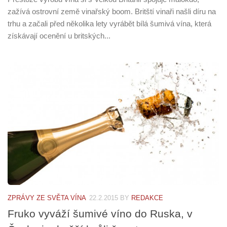
zažívá ostrovní země vinařský boom. Britští vinaři našli díru na
trhu a začali před několika lety vyrábět bílá šumivá vína, která
získávají ocenění u britských...
ZPRÁVY ZE SVĚTA VÍNA
22.2.2015
BY
REDAKCE
Fruko vyváží šumivé víno do Ruska, v