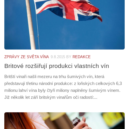
ZPRÁVY ZE SVĚTA VÍNA
9.8.2015
BY
REDAKCE
Britové rozšiřují produkci vlastních vín
Britští vinaři našli mezeru na trhu šumivých vín, která
představují třetinu národní produkce: z loňských celkových 6,3
milionu lahví vína byly čtyři miliony naplněny šumivým vínem.
Již několik let září britským vinařům oči radostí:...