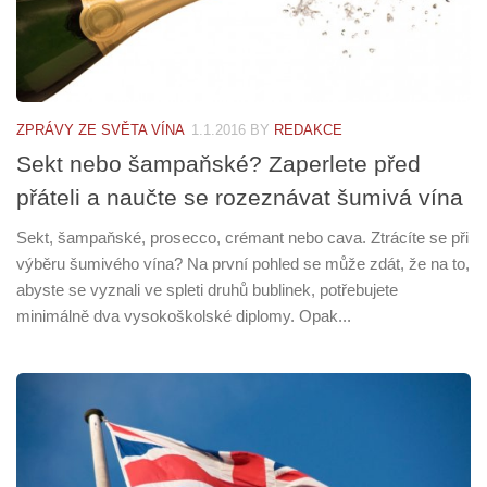
ZPRÁVY ZE SVĚTA VÍNA
1.1.2016
BY
REDAKCE
Sekt nebo šampaňské? Zaperlete před
přáteli a naučte se rozeznávat šumivá vína
Sekt, šampaňské, prosecco, crémant nebo cava. Ztrácíte se při
výběru šumivého vína? Na první pohled se může zdát, že na to,
abyste se vyznali ve spleti druhů bublinek, potřebujete
minimálně dva vysokoškolské diplomy. Opak...