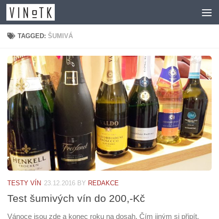
Skip to content
TAGGED:
ŠUMIVÁ
TESTY VÍN
23.12.2016
BY
REDAKCE
Test šumivých vín do 200,-Kč
Vánoce jsou zde a konec roku na dosah. Čím jiným si připít,