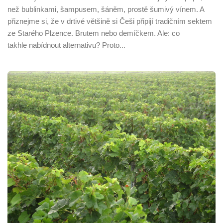
než bublinkami, šampusem, šáněm, prostě šumivý vínem. A
přiznejme si, že v drtivé většině si Češi připijí tradičním sektem
ze Starého Plzence. Brutem nebo demíčkem. Ale: co
takhle nabídnout alternativu? Proto...