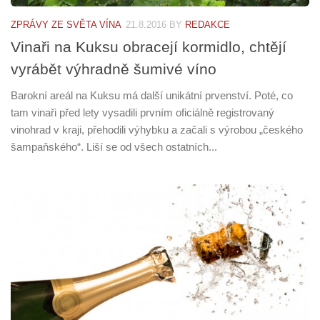
ZPRÁVY ZE SVĚTA VÍNA
21.8.2016
BY
REDAKCE
Vinaři na Kuksu obracejí kormidlo, chtějí
vyrábět výhradně šumivé víno
Barokní areál na Kuksu má další unikátní prvenství. Poté, co
tam vinaři před lety vysadili prvním oficiálně registrovaný
vinohrad v kraji, přehodili výhybku a začali s výrobou „českého
šampaňského“. Liší se od všech ostatních...