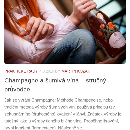
PRAKTICKÉ RADY
4.8.2015
BY
MARTIN KOZÁK
Champagne a šumivá vína – stručný
průvodce
Jak se vyrábí Champagne: Méthode Champenoise, neboli
tradiční metoda výroby šumivých vín, používá principu tzv.
sekundárního (druhotného) kvašení v láhvi. Začátek výroby je
totožný jako u výroby tichého bílého vína. Proběhne lisování,
první kvašení (fermentace). Následně se...