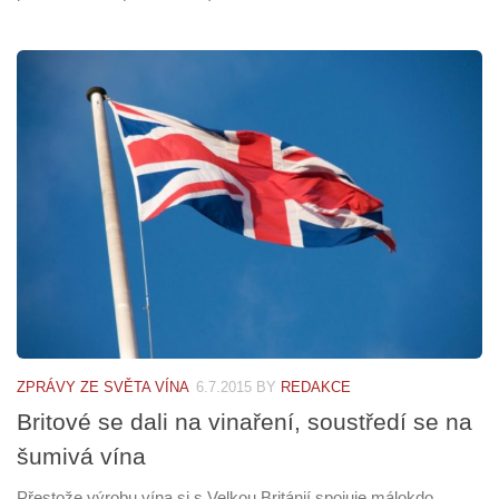
ZPRÁVY ZE SVĚTA VÍNA
6.7.2015
BY
REDAKCE
Britové se dali na vinaření, soustředí se na
šumivá vína
Přestože výrobu vína si s Velkou Británií spojuje málokdo,