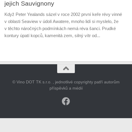
jejich Sauvignony
Když Peter Yealands sázel v roce 2002 první keře révy vinné
v oblasti Seaview v údolí Awatere, mnoho lidí si myslelo, že
v těchto náročných podmínkách nemá réva šanci. Prudké
kontury úpatí kopců, kamenitá zem, silný vítr od...
© Vino DOT TK s.r.o. , jednotlivé copyrighty patří autorům
příspěvků a médií