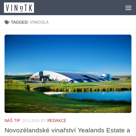
Skip to content
TAGGED:
VINICOLA
NÁŠ TIP
10.6.2016
BY
REDAKCE
Novozélandské vinařství Yealands Estate a