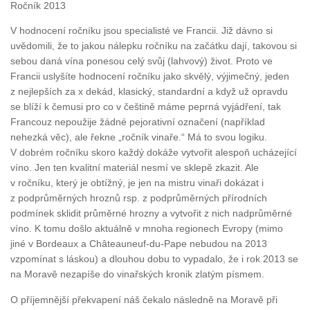
Ročník 2013
V hodnocení ročníku jsou specialisté ve Francii. Již dávno si
uvědomili, že to jakou nálepku ročníku na začátku dají, takovou si
sebou daná vína ponesou celý svůj (lahvový) život. Proto ve
Francii uslyšíte hodnocení ročníku jako skvělý, výjimečný, jeden
z nejlepších za x dekád, klasický, standardní a když už opravdu
se blíží k čemusi pro co v češtině máme peprná vyjádření, tak
Francouz nepoužije žádné pejorativní označení (například
nehezká věc), ale řekne „ročník vinaře.“ Má to svou logiku.
V dobrém ročníku skoro každý dokáže vytvořit alespoň ucházející
víno. Jen ten kvalitní materiál nesmí ve sklepě zkazit. Ale
v ročníku, který je obtížný, je jen na mistru vinaři dokázat i
z podprůměrných hroznů rsp. z podprůměrných přírodních
podmínek sklidit průměrné hrozny a vytvořit z nich nadprůměrné
víno. K tomu došlo aktuálně v mnoha regionech Evropy (mimo
jiné v Bordeaux a Châteauneuf-du-Pape nebudou na 2013
vzpomínat s láskou) a dlouhou dobu to vypadalo, že i rok 2013 se
na Moravě nezapíše do vinařských kronik zlatým písmem.
O příjemnější překvapení náš čekalo následně na Moravě při