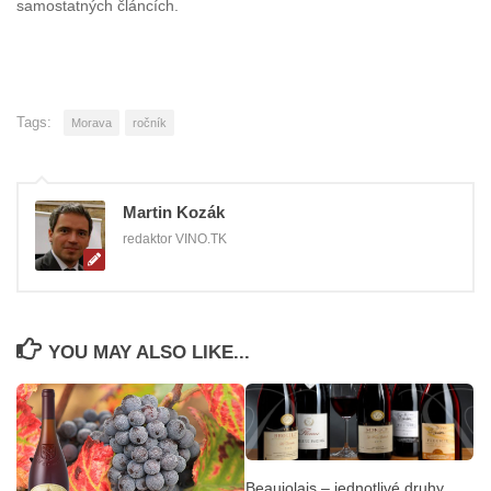
samostatných článcích.
Tags:
Morava
ročník
Martin Kozák
redaktor VINO.TK
YOU MAY ALSO LIKE...
Beaujolais – jednotlivé druhy