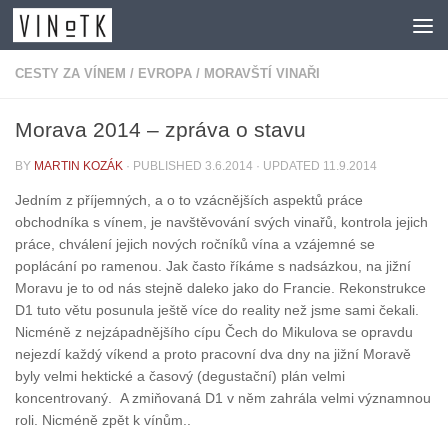
Skip to content
CESTY ZA VÍNEM
/
EVROPA
/
MORAVŠTÍ VINAŘI
Morava 2014 – zpráva o stavu
BY
MARTIN KOZÁK
· PUBLISHED
3.6.2014
· UPDATED
11.9.2014
Jedním z příjemných, a o to vzácnějších aspektů práce
obchodníka s vínem, je navštěvování svých vinařů, kontrola jejich
práce, chválení jejich nových ročníků vína a vzájemné se
poplácání po ramenou. Jak často říkáme s nadsázkou, na jižní
Moravu je to od nás stejně daleko jako do Francie. Rekonstrukce
D1 tuto větu posunula ještě více do reality než jsme sami čekali.
Nicméně z nejzápadnějšího cípu Čech do Mikulova se opravdu
nejezdí každý víkend a proto pracovní dva dny na jižní Moravě
byly velmi hektické a časový (degustační) plán velmi
koncentrovaný. A zmiňovaná D1 v něm zahrála velmi významnou
roli. Nicméně zpět k vínům..