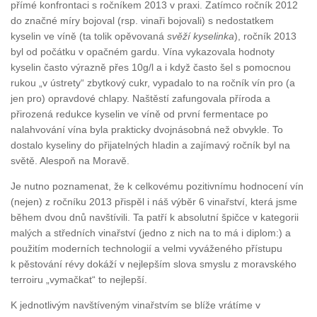
přímé konfrontaci s ročníkem 2013 v praxi. Zatímco ročník 2012
do značné míry bojoval (rsp. vinaři bojovali) s nedostatkem
kyselin ve víně (ta tolik opěvovaná
svěží kyselinka
), ročník 2013
byl od počátku v opačném gardu. Vína vykazovala hodnoty
kyselin často výrazně přes 10g/l a i když často šel s pomocnou
rukou „v ústrety“ zbytkový cukr, vypadalo to na ročník vín pro (a
jen pro) opravdové chlapy. Naštěstí zafungovala příroda a
přirozená redukce kyselin ve víně od první fermentace po
nalahvování vína byla prakticky dvojnásobná než obvykle. To
dostalo kyseliny do přijatelných hladin a zajímavý ročník byl na
světě. Alespoň na Moravě.
Je nutno poznamenat, že k celkovému pozitivnímu hodnocení vín
(nejen) z ročníku 2013 přispěl i náš výběr 6 vinařství, která jsme
během dvou dnů navštívili. Ta patří k absolutní špičce v kategorii
malých a středních vinařství (jedno z nich na to má i diplom:) a
použitím moderních technologií a velmi vyváženého přístupu
k pěstování révy dokáží v nejlepším slova smyslu z moravského
terroiru „vymačkat“ to nejlepší.
K jednotlivým navštíveným vinařstvím se blíže vrátíme v