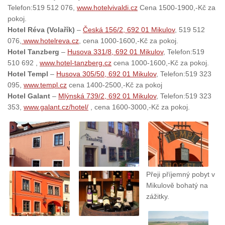
Telefon:519 512 076,
www.hotelvivaldi.cz
Cena 1500-1900,-Kč za
pokoj.
Hotel Réva (Volařík)
–
Česká 156/2, 692 01 Mikulov
, 519 512
076,
www.hotelreva.cz
, cena 1000-1600,-Kč za pokoj.
Hotel Tanzberg
–
Husova 331/8, 692 01 Mikulov
, Telefon:519
510 692 ,
www.hotel-tanzberg.cz
cena 1000-1600,-Kč za pokoj.
Hotel Templ
–
Husova 305/50, 692 01 Mikulov
, Telefon:519 323
095,
www.templ.cz
cena 1400-2500,-Kč za pokoj
Hotel Galant
–
Mlýnská 739/2, 692 01 Mikulov
, Telefon:519 323
353,
www.galant.cz/hotel/
, cena 1600-3000,-Kč za pokoj.
Přeji příjemný pobyt v
Mikulově bohatý na
zážitky.