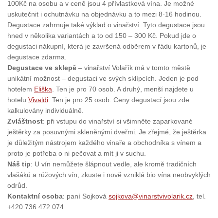
100Kč na osobu a v ceně jsou 4 přívlastková vína. Je možné
uskutečnit i ochutnávku na objednávku a to mezi 8-16 hodinou.
Degustace zahrnuje také výklad o vinařství. Tyto degustace jsou
hned v několika variantách a to od 150 – 300 Kč. Pokud jde o
degustaci nákupní, která je završená odběrem v řádu kartonů, je
degustace zdarma.
Degustace ve sklepě
– vinařství Volařík má v tomto městě
unikátní možnost – degustaci ve svých sklípcích. Jeden je pod
hotelem
Eliška
. Ten je pro 70 osob. A druhý, menší najdete u
hotelu
Vivaldi
. Ten je pro 25 osob. Ceny degustací jsou zde
kalkulovány individuálně.
Zvláštnost
: při vstupu do vinařství si všimněte zaparkované
ještěrky za posuvnými skleněnými dveřmi. Je zřejmé, že ještěrka
je důležitým nástrojem každého vinaře a obchodníka s vínem a
proto je potřeba o ni pečovat a mít ji v suchu.
Náš tip
: U vín nemůžete šlápnout vedle, ale kromě tradičních
vlašáků a růžových vín, zkuste i nově vzniklá bio vína neobvyklých
odrůd.
Kontaktní osoba
: paní Sojková
sojkova@vinarstvivolarik.cz
, tel.
+420 736 472 074