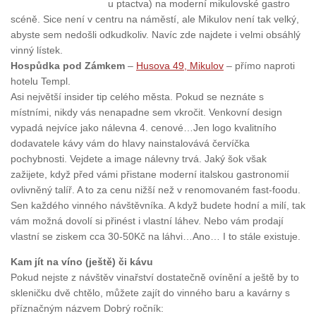
u ptactva) na moderní mikulovské gastro
scéně. Sice není v centru na náměstí, ale Mikulov není tak velký,
abyste sem nedošli odkudkoliv. Navíc zde najdete i velmi obsáhlý
vinný lístek.
Hospůdka pod Zámkem
–
Husova 49, Mikulov
– přímo naproti
hotelu Templ.
Asi největší insider tip celého města. Pokud se neznáte s
místními, nikdy vás nenapadne sem vkročit. Venkovní design
vypadá nejvíce jako nálevna 4. cenové…Jen logo kvalitního
dodavatele kávy vám do hlavy nainstalovává červíčka
pochybnosti. Vejdete a image nálevny trvá. Jaký šok však
zažijete, když před vámi přistane moderní italskou gastronomií
ovlivněný talíř. A to za cenu nižší než v renomovaném fast-foodu.
Sen každého vinného návštěvníka. A když budete hodní a milí, tak
vám možná dovolí si přinést i vlastní láhev. Nebo vám prodají
vlastní se ziskem cca 30-50Kč na láhvi…Ano… I to stále existuje.
Kam jít na víno (ještě) či kávu
Pokud nejste z návštěv vinařství dostatečně ovínění a ještě by to
skleničku dvě chtělo, můžete zajít do vinného baru a kavárny s
příznačným názvem Dobrý ročník: