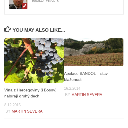
redaktor VINO.TK
YOU MAY ALSO LIKE...
Apelace BANDOL – stav
blaženosti
16.2.2014
Vína z Hercegoviny (i Bosny)
BY
MARTIN SEVERA
nabírají druhý dech
8.12.2015
BY
MARTIN SEVERA