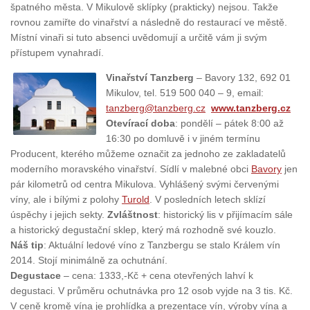
špatného města. V Mikulově sklípky (prakticky) nejsou. Takže
rovnou zamiřte do vinařství a následně do restaurací ve městě.
Místní vinaři si tuto absenci uvědomují a určitě vám ji svým
přístupem vynahradí.
Vinařství Tanzberg
– Bavory 132, 692 01
Mikulov, tel. 519 500 040 – 9, email:
tanzberg@tanzberg.cz
www.tanzberg.cz
Otevírací doba
: pondělí – pátek 8:00 až
16:30 po domluvě i v jiném termínu
Producent, kterého můžeme označit za jednoho ze zakladatelů
moderního moravského vinařství. Sídlí v malebné obci
Bavory
jen
pár kilometrů od centra Mikulova. Vyhlášený svými červenými
víny, ale i bílými z polohy
Turold
. V posledních letech sklízí
úspěchy i jejich sekty.
Zvláštnost
: historický lis v přijímacím sále
a historický degustační sklep, který má rozhodně své kouzlo.
Náš tip
: Aktuální ledové víno z Tanzbergu se stalo Králem vín
2014. Stojí minimálně za ochutnání.
Degustace
– cena: 1333,-Kč + cena otevřených lahví k
degustaci. V průměru ochutnávka pro 12 osob vyjde na 3 tis. Kč.
V ceně kromě vína je prohlídka a prezentace vín, výroby vína a