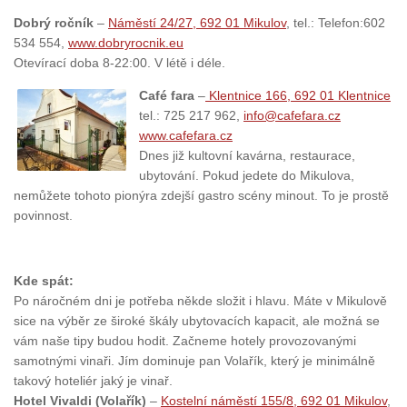
Dobrý ročník
–
Náměstí 24/27, 692 01 Mikulov
, tel.: Telefon:602
534 554,
www.dobryrocnik.eu
Otevírací doba 8-22:00. V létě i déle.
Café fara
–
Klentnice 166, 692 01 Klentnice
tel.: 725 217 962,
info@cafefara.cz
www.cafefara.cz
Dnes již kultovní kavárna, restaurace,
ubytování. Pokud jedete do Mikulova,
nemůžete tohoto pionýra zdejší gastro scény minout. To je prostě
povinnost.
Kde spát:
Po náročném dni je potřeba někde složit i hlavu. Máte v Mikulově
sice na výběr ze široké škály ubytovacích kapacit, ale možná se
vám naše tipy budou hodit. Začneme hotely provozovanými
samotnými vinaři. Jím dominuje pan Volařík, který je minimálně
takový hoteliér jaký je vinař.
Hotel Vivaldi (Volařík)
–
Kostelní náměstí 155/8, 692 01 Mikulov
,