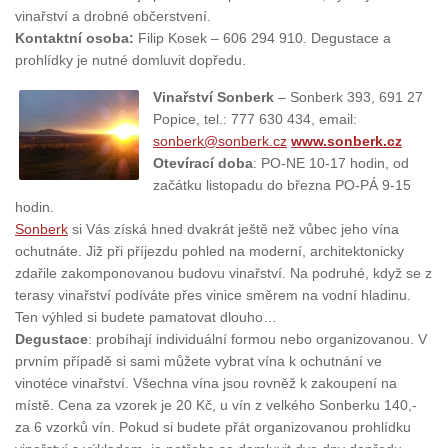
vinařství a drobné občerstvení.
Kontaktní osoba:
Filip Kosek – 606 294 910. Degustace a
prohlídky je nutné domluvit dopředu.
Vinařství Sonberk
– Sonberk 393, 691 27
Popice, tel.: 777 630 434, email:
sonberk@sonberk.cz
www.sonberk.cz
Otevírací doba
: PO-NE 10-17 hodin, od
začátku listopadu do března PO-PÁ 9-15
hodin.
Sonberk
si Vás získá hned dvakrát ještě než vůbec jeho vína
ochutnáte. Již při příjezdu pohled na moderní, architektonicky
zdařile zakomponovanou budovu vinařství. Na podruhé, když se z
terasy vinařství podíváte přes vinice směrem na vodní hladinu.
Ten výhled si budete pamatovat dlouho…
Degustace
: probíhají individuální formou nebo organizovanou. V
prvním případě si sami můžete vybrat vína k ochutnání ve
vinotéce vinařství. Všechna vína jsou rovněž k zakoupení na
místě. Cena za vzorek je 20 Kč, u vín z velkého Sonberku 140,-
za 6 vzorků vín. Pokud si budete přát organizovanou prohlídku