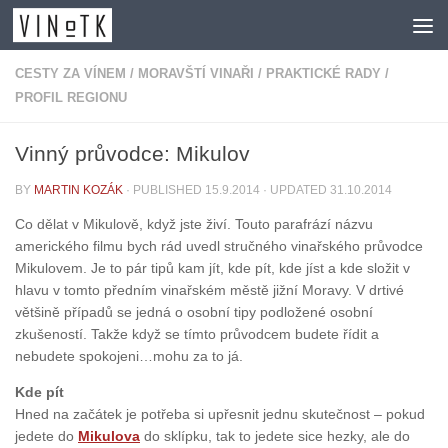
Skip to content
CESTY ZA VÍNEM
/
MORAVŠTÍ VINAŘI
/
PRAKTICKÉ RADY
/
PROFIL REGIONU
Vinný průvodce: Mikulov
BY
MARTIN KOZÁK
· PUBLISHED
15.9.2014
· UPDATED
31.10.2014
Co dělat v Mikulově, když jste živí. Touto parafrází názvu
amerického filmu bych rád uvedl stručného vinařského průvodce
Mikulovem. Je to pár tipů kam jít, kde pít, kde jíst a kde složit v
hlavu v tomto předním vinařském městě jižní Moravy. V drtivé
většině případů se jedná o osobní tipy podložené osobní
zkušeností. Takže když se tímto průvodcem budete řídit a
nebudete spokojeni…mohu za to já.
Kde pít
Hned na začátek je potřeba si upřesnit jednu skutečnost – pokud
jedete do
Mikulova
do sklípku, tak to jedete sice hezky, ale do