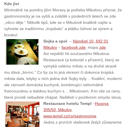
Kde jíst
Minimálně na poměry jižní Moravy je potřeba Mikulovu přiznat, že
gastronomicky je na vyšši a zvláště v posledních letech se zde
„něco děje.“ Několik tipů, kde se v Mikulově kvalitně najíte a
vyhnete se tradičnímu „trojobalu“ a plátku čehosi se sýrem a
broskví.
Sojka a spol
. –
Náměstí 10, 692 01
Mikulov
–
facebook zde
, mapa
zde
.
Asi největší hit současného Mikulova.
Restaurace (a koloniál v přízemí), který se
vymyká celému městu a na druhé straně
mu dává „šmrnc.“ Co by za to jiná okresní či dokonce krajská
města dala, kdyby u nich jedna dvě Sojky byly… Kvalitní, moderní
ale zároveň domácká kuchyně, kombinující neformálně
francouzskou a italskou kuchyni s… Mikulovem. A to vše za ceny,
které prostě nebudete chápat. Naštěstí v pozitivním smyslu slova.
Restaurace hotelu Templ
–
Husova
305/50, Mikulov
,
www.templ.cz/cs/gastronomie
Jedna z prvních vlaštovek (když zůstaneme