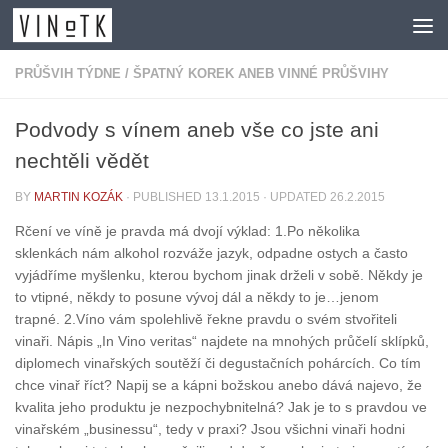
Skip to content
PRŮŠVIH TÝDNE
/
ŠPATNÝ KOREK ANEB VINNÉ PRŮŠVIHY
Podvody s vínem aneb vše co jste ani
nechtěli vědět
BY
MARTIN KOZÁK
· PUBLISHED
13.1.2015
· UPDATED
26.2.2015
Rčení ve víně je pravda má dvojí výklad: 1.Po několika
sklenkách nám alkohol rozváže jazyk, odpadne ostych a často
vyjádříme myšlenku, kterou bychom jinak drželi v sobě. Někdy je
to vtipné, někdy to posune vývoj dál a někdy to je…jenom
trapné. 2.Víno vám spolehlivě řekne pravdu o svém stvořiteli
vinaři. Nápis „In Vino veritas“ najdete na mnohých průčelí sklípků,
diplomech vinařských soutěží či degustačních pohárcích. Co tím
chce vinař říct? Napij se a kápni božskou anebo dává najevo, že
kvalita jeho produktu je nezpochybnitelná? Jak je to s pravdou ve
vinařském „businessu“, tedy v praxi? Jsou všichni vinaři hodni