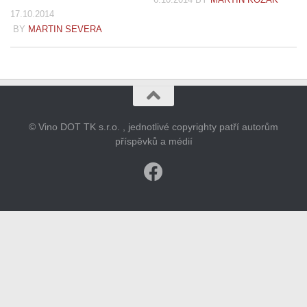
17.10.2014
BY
MARTIN SEVERA
© Vino DOT TK s.r.o. , jednotlivé copyrighty patří autorům
příspěvků a médií