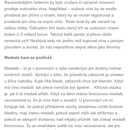
Racionálnějším řešením by bylo zrušení či výrazné omezení
prodeje sudového vína. Například – sudové víno by se smělo
prodávat jen přímo u vinaře, který by se musel registrovat a
prodávat jen vína ze svých vinic. Tento krok by ale narazil na
velkou lobby. Odhadem činí šedo-černý trh se sudovým vínem
kolem 2-3 miliard korun. Takový balík peněz si přece nikdo
nenechá vzít! Nezbývá tedy nic jiného než kupovat vína s jasným
původem a doufat, že nás nepostihne stejná aféra jako lihoviny.
Medaile kam se podíváš
Medaile – to je v porovnání s výše uvedeným jen drobný nešvar
místních vinařů. Vychází z toho, že průměrný zákazník je zmaten
v šířce nabídky. A jak říká klasik, zákazník chce být klamán. Když
má víno medaili, tak přece nemůže být špatné… Klíčová otázka
je, jak k té medaili přišlo. Když na láhvi máme bronzovou medaili,
neznamená to, že je víno třetí v soutěži. U porovnání vín to
funguje tak, že pokud přihlášené vzorky dosáhnou určité bodové
hladiny, mají zlatou medaili, pokud aspoň nižší tak stříbrnou a
pokud se alespoň dostanou nad nějaký průměr, tak získají medaili
bronzovou. Ta ve vinařském světě nic moc neznamená, ale pro