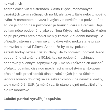
nekvalitních
zahraničních vín v cisternách. Často z výše jmenovaných
vinařských zemí začínajících na M, ale také z Itálie nebo z nového
světa. V samotném dovozu levných vín nevidím nic podvodného.
To, co je hodno naší pozornosti je hraniční čára u Břeclavi. Děje
se tam něco podobného jako ve filmu Kdyby tisíc klarinetů. V něm
se při přejezdu přes hranici měnily zbraně v hudební nástroje. V
případě cisteren s vínem se z moldavského moku stane pravá
moravská sudová Pálava. Anebo, že by to byl pokus o
zázrak hodný Ježíše Krista? Nebyl. Je to normální podvod. Něco
podobného už známe z 90.let, kdy se podobné machinace
odehrávaly s lehkými topnými oleji. Změnou průvodních dokladů,
přefakturováním, číselnou machinací s množstvím a nákupem
přes několik prostředníků (často založených jen za účelem
jednorázového dovozu) se ze zahraničního vína nevalné kvality,
ale v ceně 0,5 EUR (a méně) za litr stane stejně nekvalitní víno,
ale už moravské…
Lokální patrioti vytvářejí poptávku