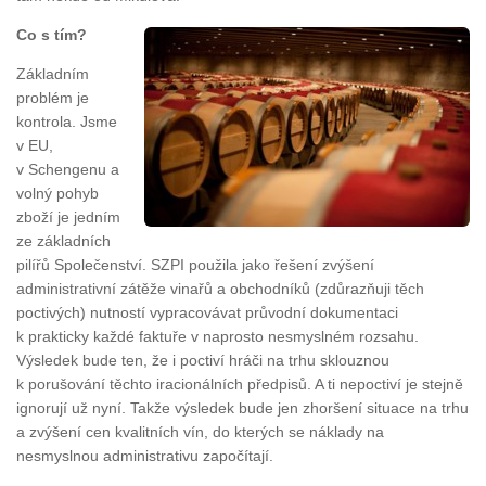
Co s tím?
Základním
problém je
kontrola. Jsme
v EU,
v Schengenu a
volný pohyb
zboží je jedním
ze základních
pilířů Společenství. SZPI použila jako řešení zvýšení
administrativní zátěže vinařů a obchodníků (zdůrazňuji těch
poctivých) nutností vypracovávat průvodní dokumentaci
k prakticky každé faktuře v naprosto nesmyslném rozsahu.
Výsledek bude ten, že i poctiví hráči na trhu sklouznou
k porušování těchto iracionálních předpisů. A ti nepoctiví je stejně
ignorují už nyní. Takže výsledek bude jen zhoršení situace na trhu
a zvýšení cen kvalitních vín, do kterých se náklady na
nesmyslnou administrativu započítají.