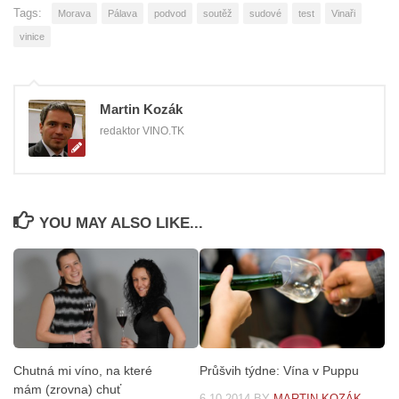
Tags:
Morava
Pálava
podvod
soutěž
sudové
test
Vinaři
vinice
Martin Kozák
redaktor VINO.TK
YOU MAY ALSO LIKE...
Chutná mi víno, na které
Průšvih týdne: Vína v Puppu
mám (zrovna) chuť
6.10.2014
BY
MARTIN KOZÁK