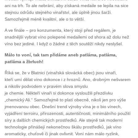
ani na trh. To ale nebrání, aby získaná medaile se lepila na sice
stejnou odrůdu stejného vinařství, ale úplně jinou šarži.
Samozřejmě méně kvalitní, ale o to větší.
A ve finále – pro konzumenta, který stojí před regálem, je
snadnější vybrat víno polepené medailemi od shora až dolu než
víno bez jediné. I když o žádné z těch soutěží nikdy neslyšel.
Málo to voní, tak tam přidáme aneb patláma, patláma,
patláma a žbrluch!
Říká se, že v Blatnici (vinařská slovácká obec) jsou vinaři,
kteří umí dělat víno dokonce i z hroznů. Ano, drobným nešvarem
a nikoliv podvodem v pravém slova smyslu
je chemie. Někteří vinaři si dokonce vysloužili přezdívku
„chemický Ali.“ Samozřejmě to platí obecně, nikoli jen pro výše
jmenovanou obec. Dnešní trend výroby vína je o bio vínech,
vyjádření terroiru, přirozenosti, autentičnosti, minimálního použití
síry a dalších chemických prostředků. Ale stejně tak moderní
technologie přinášejí nekonečnou škálu prostředků, jak víno
aromaticky, chuťově či jinak ovlivnit. Voní nám málo ryzlink,