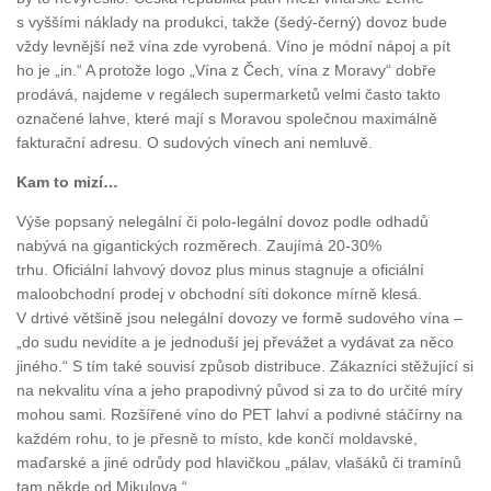
s vyššími náklady na produkci, takže (šedý-černý) dovoz bude
vždy levnější než vína zde vyrobená. Víno je módní nápoj a pít
ho je „in.“ A protože logo „Vína z Čech, vína z Moravy“ dobře
prodává, najdeme v regálech supermarketů velmi často takto
označené lahve, které mají s Moravou společnou maximálně
fakturační adresu. O sudových vínech ani nemluvě.
Kam to mizí…
Výše popsaný nelegální či polo-legální dovoz podle odhadů
nabývá na gigantických rozměrech. Zaujímá 20-30%
trhu. Oficiální lahvový dovoz plus minus stagnuje a oficiální
maloobchodní prodej v obchodní síti dokonce mírně klesá.
V drtivé většině jsou nelegální dovozy ve formě sudového vína –
„do sudu nevidíte a je jednoduší jej převážet a vydávat za něco
jiného.“ S tím také souvisí způsob distribuce. Zákazníci stěžující si
na nekvalitu vína a jeho prapodivný původ si za to do určité míry
mohou sami. Rozšířené víno do PET lahví a podivné stáčírny na
každém rohu, to je přesně to místo, kde končí moldavské,
maďarské a jiné odrůdy pod hlavičkou „pálav, vlašáků či tramínů
tam někde od Mikulova.“