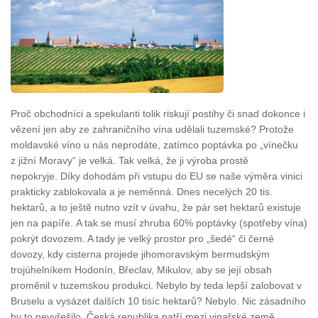
Proč obchodníci a spekulanti tolik riskují postihy či snad dokonce i
vězení jen aby ze zahraničního vína udělali tuzemské? Protože
moldavské víno u nás neprodáte, zatímco poptávka po „vínečku
z jižní Moravy“ je velká. Tak velká, že ji výroba prostě
nepokryje. Díky dohodám při vstupu do EU se naše výměra vinici
prakticky zablokovala a je neměnná. Dnes necelých 20 tis.
hektarů, a to ještě nutno vzít v úvahu, že pár set hektarů existuje
jen na papíře. A tak se musí zhruba 60% poptávky (spotřeby vína)
pokrýt dovozem. A tady je velký prostor pro „šedé“ či černé
dovozy, kdy cisterna projede jihomoravským bermudským
trojúhelníkem Hodonín, Břeclav, Mikulov, aby se její obsah
proměnil v tuzemskou produkci. Nebylo by teda lepší zalobovat v
Bruselu a vysázet dalších 10 tisíc hektarů? Nebylo. Nic zásadního
by to nevyřešilo. Česká republika patří mezi vinařské země