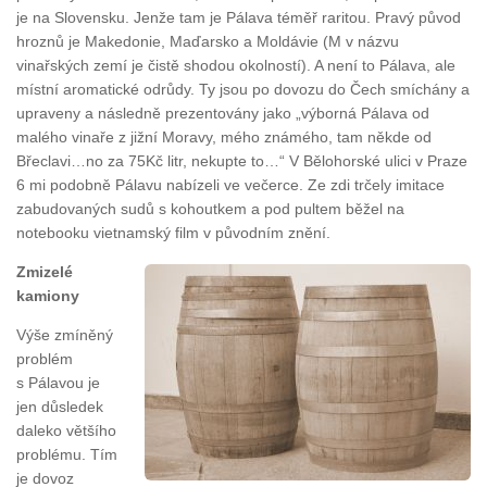
je na Slovensku. Jenže tam je Pálava téměř raritou. Pravý původ
hroznů je Makedonie, Maďarsko a Moldávie (M v názvu
vinařských zemí je čistě shodou okolností). A není to Pálava, ale
místní aromatické odrůdy. Ty jsou po dovozu do Čech smíchány a
upraveny a následně prezentovány jako „výborná Pálava od
malého vinaře z jižní Moravy, mého známého, tam někde od
Břeclavi…no za 75Kč litr, nekupte to…“ V Bělohorské ulici v Praze
6 mi podobně Pálavu nabízeli ve večerce. Ze zdi trčely imitace
zabudovaných sudů s kohoutkem a pod pultem běžel na
notebooku vietnamský film v původním znění.
Zmizelé
kamiony
Výše zmíněný
problém
s Pálavou je
jen důsledek
daleko většího
problému. Tím
je dovoz