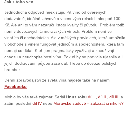
Jak z toho ven
Jednoduchá odpověď neexistuje. Pít víno od ověřených
dodavatelů, ideálně lahvové a v cenových relacích alespoň 100,-
Kč. Ale ani to vám nezaručí jistotu kvality či původu. Problém totiž
není v dovozových či moravských vínech. Problém není ve
vinařích či obchodnících. Ale v mělkých pravidlech, která umožnila
v obchodě s vínem fungovat jedincům a společnostem, která tam
nemají co dělat. Kteří jen pragmaticky využívají a zneužívají
chaosu a neuchopitelnosti vína. Pokud by se pravidla ujasnila a i
jejich dodržování, půjdou zase dál. Třeba do dovozu polských
brambor.
Denní zpravodajství ze světa vína najdete také na našem
Facebooku
.
Mohlo by vás také zajímat: Seriál
Hnus roku
díl I
.,
díl II.
,
díl III
. a
zatím poslední
díl IV
nebo
Moravské sudové – zakázat či nikoliv?