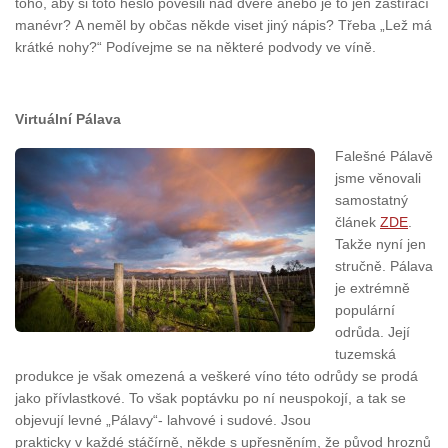
toho, aby si toto heslo pověsili nad dveře anebo je to jen zastírací
manévr? A neměl by občas někde viset jiný nápis? Třeba „Lež má
krátké nohy?“ Podívejme se na některé podvody ve víně.
Virtuální Pálava
Falešné Pálavě
jsme věnovali
samostatný
článek
ZDE
.
Takže nyní jen
stručně. Pálava
je extrémně
populární
odrůda. Její
tuzemská
produkce je však omezená a veškeré víno této odrůdy se prodá
jako přívlastkové. To však poptávku po ní neuspokojí, a tak se
objevují levné „Pálavy“- lahvové i sudové. Jsou
prakticky v každé stáčírně, někde s upřesněním, že původ hroznů