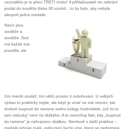
neznalého je to přeci TŘETÍ místo! A přihlašovateli nic nebrání
poslat do soutěže třeba 30 vzorků…to by bylo, aby nebyla
alespoň jedna medaile.
Navíc jsou
soutěže a
soutěže. Sice
má každá svá
pravidla, ale
čím menší soutěž, tím větší prostor k ovlivňování. U velkých
výstav to prakticky nejde, ale když je vinař na své vesnici, tak
drobné loupnutí do ramene svého kolegy hodnotitele „tož mi to
tam naboduj“ není nic těžkého. A to nezmiňuji fakt, kdy „loupnutí
do ramene“ je nahrazeno obálkou. Nemluvě o další praktice –
medaili vyhraje malá, exkluzivní šarže vína, která se nedostane