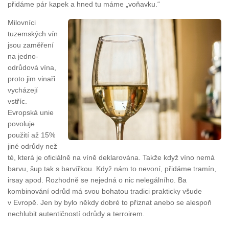
přidáme pár kapek a hned tu máme „voňavku.“
Milovníci
tuzemských vín
jsou zaměření
na jedno-
odrůdová vína,
proto jim vinaři
vycházejí
vstříc.
Evropská unie
povoluje
použití až 15%
jiné odrůdy než
té, která je oficiálně na víně deklarována. Takže když víno nemá
barvu, šup tak s barvířkou. Když nám to nevoní, přidáme tramín,
irsay apod. Rozhodně se nejedná o nic nelegálního. Ba
kombinování odrůd má svou bohatou tradici prakticky všude
v Evropě. Jen by bylo někdy dobré to přiznat anebo se alespoň
nechlubit autentičností odrůdy a terroirem.