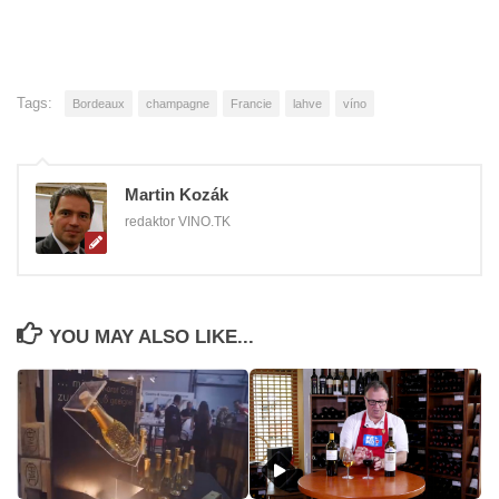
Tags:
Bordeaux
champagne
Francie
lahve
víno
Martin Kozák
redaktor VINO.TK
YOU MAY ALSO LIKE...