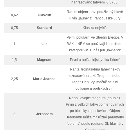
nahrazováno lahvemi 0,375L.
Raritní objem lahví používaný hlavě
0,62
Clavelin
u vín „jaune“ z Francouzské Jury
0,75
Standard
Klasika největší
Velmi polulární ve Střední Evropě. V
1
Litr
RAK a NĚM se používají i na střední
kategorii vín. U nás jen „low-end“
1,5
Magnum
První a nejčastější „velká láhev“
Rarita, trojnásobná láhev někdy
označována také Tregnum nebo
2,25
Marie Jeanne
Tappit Hen. Výjimečně se s ní
potkáme u portských vín.
Neboli dvojité magnum (double).
První z velkých lahví pojmenovaných
po biblických postavách. Objem
3
Jeroboam
Jerobamu může mít různé parametry
(objemy) podle regionu. 3L hlavně v