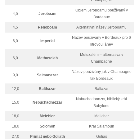
Champagne
Objem Jeroboamu používaný v
4,5
Jeroboam
Bordeaux
4,5
Rehoboam
Alternativní název Jeroboamu
Název používáný v Bordeaux pro 6
6,0
Imperial
litrovou láhev
Metuzalém – alternativa v
6,0
Methuselah
Champagne
Název používáný jak v Champagne
9,0
Salmanazar
tak Bordeaux
12,0
Balthazar
Baltazar
Nabuchodonozor, biblický král
15,0
Nebuchadnezzar
Babylonu
18,0
Melchior
Melichar
18,0
Solomon
Král Šalamoun
27,0
Primat nebo Goliath
Goliáš