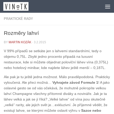
Skip to content
PRAKTICKÉ RADY
Rozměry lahví
BY
MARTIN KOZÁK
·
3.2.2015
V 99% případů se setkáte jen s lahvemi standardními, tedy o
objemu 0,75L. Zbylé jedno procento připadá na luxusní
restaurace, kde si můžete objednat poloviční láhev vína (0,375L)
nebo hotelový minibar, kde najdete láhev ještě menší – 0,187L.
Ale pak je tu ještě jedna možnost. Málo pravděpodobná. Prakticky
vyloučená. Ale přeci možná…
Vyhrajete závod Formule 1
! A jako
oslavné gesto se od vás očekává, že mohutně pokropíte velkou
lahví Champagne všechny přítomné diváky a novináře. Jak je ta
láhev velká a jak se jí říká? „Velké lahve“ od vína jsou skutečně
„velké“ rarity, ale jejich svět je…exkluzivní. Je příjemné vědět, že
existují lahve, se kterými můžete oslavit výhru v
Sazce nebo