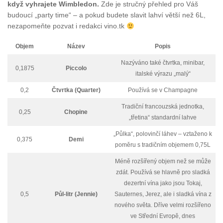
když vyhrajete Wimbledon.
Zde je stručný přehled pro Váš
budoucí „party time“ – a pokud budete slavit lahví větší než 6L,
nezapomeňte pozvat i redakci vino.tk
Objem
Název
Popis
Nazýváno také čtvrtka, minibar,
0,1875
Piccolo
italské výrazu „malý“
0,2
Čtvrtka (Quarter)
Používá se v Champagne
Tradiční francouzská jednotka,
0,25
Chopine
„třetina“ standardní lahve
„Půlka“, polovinčí láhev – vztaženo k
0,375
Demi
poměru s tradičním objemem 0,75L
Méně rozšířený objem než se může
zdát. Používá se hlavně pro sladká
dezertní vína jako jsou Tokaj,
0,5
Půl-litr (Jennie)
Sauternes, Jerez, ale i sladká vína z
nového světa. Dříve velmi rozšířeno
ve Střední Evropě, dnes