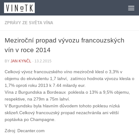
Skip to content
ZPRÁVY ZE SVĚTA VÍNA
Meziroční propad vývozu francouzských
vín v roce 2014
BY
JAN KYNČL
·
13.2.2015
Celkový vývoz francouzského víno meziročně klesl o 3,3% v
objemu do ekvivalentu 1,7 lahví, zatímco hodnota vývozu klesla o
1,7% oproti roku 2013 k 7.44 milardy eur.
Vína z Burgundska a Bordeaux poklesla o 13% a 9,5% objemu,
respektive, na 279m a 75m lahví.
V Burgundsku byla hlavním důvodem tohoto poklesu nízká
sklizeň.Celkový francouzský propad nezachránila ani větší
poptávka po Champagne.
Zdroj: Decanter.com