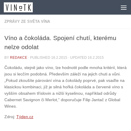
Skip to content
ZPRÁVY ZE SVĚTA VÍNA
Víno a čokoláda. Spojení chutí, kterému
nelze odolat
BY
REDAKCE
· PUBLISHED
16.2.2015
· UPDATED
16.2.2015
Čokoládu, stejně jako víno, lze hodnotit podle mnoha kritérií, která
jsou si lecčím podobná. Především záleží na jejich chuti a vůni.
„Pokud zkoušíte párování vína a čokolády poprvé, pak vsaďte na
klasickou kombinaci, jíž je silná hořká čokoláda a červené víno s
vyšším obsahem tříslovin a nižší kyselinou, například odrůdy
Cabernet Savignon či Merlot,“ doporučuje Filip Jantač z Global
Wines.
Zdroj:
Týden.cz