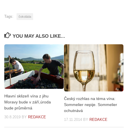
Tags:
čokoláda
YOU MAY ALSO LIKE...
Hlavní sklizeň vína z jihu
Český rozhlas na téma vína:
Moravy bude v září,úroda
Sommelier nepije. Sommelier
bude průměrná
ochutnává
30.8.2019
BY
REDAKCE
17.11.2014
BY
REDAKCE