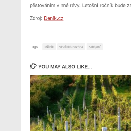
pěstováním vinné révy. Letošní ročník bude z
Zdroj:
Deník.cz
Tags:
Mělník
vinařská sezóna
zahájení
YOU MAY ALSO LIKE...