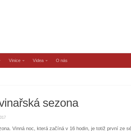
Vinice
Videa
O nás
 vinařská sezona
2017
ona. Vinná noc, která začíná v 16 hodin, je totiž první ze 