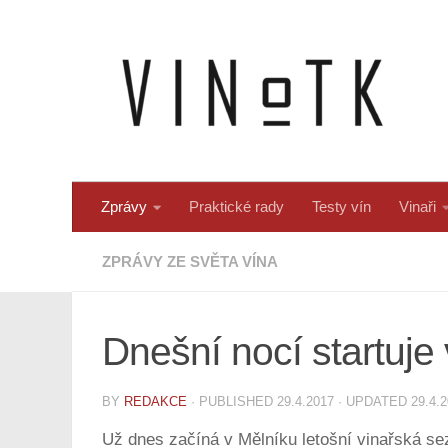
Skip to content
Zprávy
Praktické rady
Testy vín
Vinaři
ZPRÁVY ZE SVĚTA VÍNA
Dnešní nocí startuje
BY
REDAKCE
· PUBLISHED
29.4.2017
· UPDATED
29.4.
Už dnes začíná v Mělníku letošní vinařská sez