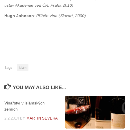
ústav Akademie věd ČR, Praha 2010)
Hugh Johnson
:
Příběh vína
(Slovart, 2000)
Tags:
Islám
YOU MAY ALSO LIKE...
Vinařství v islámských
zemích
2.2.2014
BY
MARTIN SEVERA