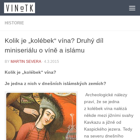
Skip to content
HISTORIE
Kolik je „kolébek“ vína? Druhý díl
miniseriálu o víně a islámu
BY
MARTIN SEVERA
·
4.3.2015
Kolik je „kolébek“ vína?
Je jedna z nich v dnešních islámských zemích?
Archeologické nálezy
praví, že se jedna
z kolébek vína nalézá
někde mezi jižními svahy
Kavkazu a jižně od
Kaspického jezera. Tedy
na severu dnešního