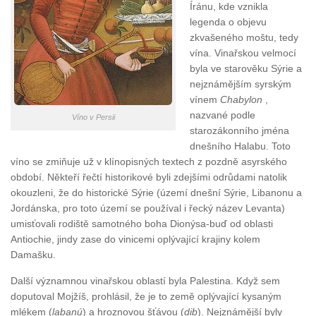
Íránu, kde vznikla
legenda o objevu
zkvašeného moštu, tedy
vína. Vinařskou velmocí
byla ve starověku Sýrie a
nejznámějším syrským
vínem
Chabylon
,
nazvané podle
Víno v Persii
starozákonního jména
dnešního Halabu. Toto
víno se zmiňuje už v klínopisných textech z pozdně asyrského
období. Někteří řečtí historikové byli zdejšími odrůdami natolik
okouzleni, že do historické Sýrie (území dnešní Sýrie, Libanonu a
Jordánska, pro toto území se používal i řecký název Levanta)
umisťovali rodiště samotného boha Dionýsa-buď od oblasti
Antiochie, jindy zase do vinicemi oplývající krajiny kolem
Damašku.
Další významnou vinařskou oblastí byla Palestina. Když sem
doputoval Mojžíš, prohlásil, že je to země oplývající kysaným
mlékem (
labanú
) a hroznovou šťávou (
dib
). Nejznámější byly