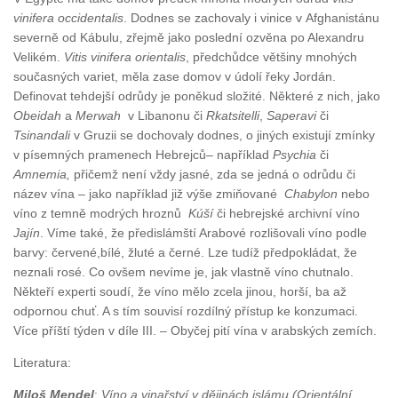
vinifera occidentalis
. Dodnes se zachovaly i vinice v Afghanistánu
severně od Kábulu, zřejmě jako poslední ozvěna po Alexandru
Velikém.
Vitis vinifera orientalis
, předchůdce většiny mnohých
současných variet, měla zase domov v údolí řeky Jordán.
Definovat tehdejší odrůdy je poněkud složité. Některé z nich, jako
Obeidah
a
Merwah
v Libanonu či
Rkatsitelli
,
Saperavi
či
Tsinandali
v Gruzii se dochovaly dodnes, o jiných existují zmínky
v písemných pramenech Hebrejců– například
Psychia
či
Amnemia,
přičemž není vždy jasné, zda se jedná o odrůdu či
název vína – jako například již výše zmiňované
Chabylon
nebo
víno z temně modrých hroznů
Kúší
či hebrejské archivní víno
Jajín
. Víme také, že předislámští Arabové rozlišovali víno podle
barvy: červené,bílé, žluté a černé. Lze tudíž předpokládat, že
neznali rosé. Co ovšem nevíme je, jak vlastně víno chutnalo.
Někteří experti soudí, že víno mělo zcela jinou, horší, ba až
odpornou chuť. A s tím souvisí rozdílný přístup ke konzumaci.
Více příští týden v díle III. – Obyčej pití vína v arabských zemích.
Literatura:
Miloš Mendel
:
Víno a vinařství v dějinách islámu (Orientální