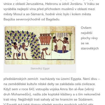
vinice z oblasti Jeruzaléma, Hebronu a údolí Jordánu. V Iráku se
vyráběla nejlepší vína před příchodem muslimů v oblasti mezi
městy Mosul a as-Sámarrá, hodně vinic bylo i kolem města
Baqúba severovýchodně od Bagdadu.
Ovšem
největší
plochy révy
se ve
starověkých
Starověký Egypt
předislámských zemích nacházely na území Egypta. Není divu –
na zemědělské kultuře nilské delty se zakládala celá civilizace.
Když sem v roce 641 vstoupila vojska Amra Ibn al-Áse (věrný
druh Mohamedův), našla zde koptské kláštery a s tím nekonečné
trati révy. Nejjižnější trati sahaly až ke hranicím se Súdánem.
V Egyptě má také domov předek mnoha modrých odrůd
vitis