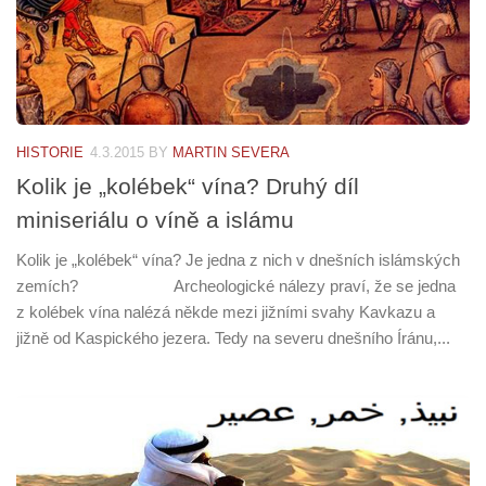
HISTORIE
4.3.2015
BY
MARTIN SEVERA
Kolik je „kolébek“ vína? Druhý díl
miniseriálu o víně a islámu
Kolik je „kolébek“ vína? Je jedna z nich v dnešních islámských
zemích? Archeologické nálezy praví, že se jedna
z kolébek vína nalézá někde mezi jižními svahy Kavkazu a
jižně od Kaspického jezera. Tedy na severu dnešního Íránu,...