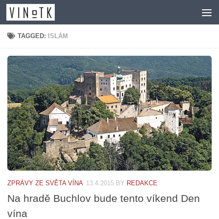
Skip to content
TAGGED:
ISLÁM
ZPRÁVY ZE SVĚTA VÍNA
13.4.2015
BY
REDAKCE
Na hradě Buchlov bude tento víkend Den
vína