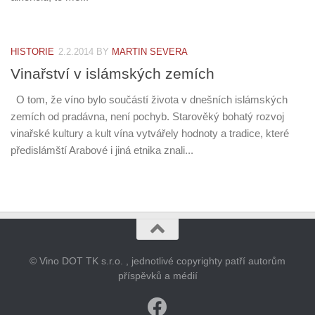
HISTORIE
2.2.2014
BY
MARTIN SEVERA
Vinařství v islámských zemích
O tom, že víno bylo součástí života v dnešních islámských
zemích od pradávna, není pochyb. Starověký bohatý rozvoj
vinařské kultury a kult vína vytvářely hodnoty a tradice, které
předislámští Arabové i jiná etnika znali...
© Vino DOT TK s.r.o. , jednotlivé copyrighty patří autorům
příspěvků a médií