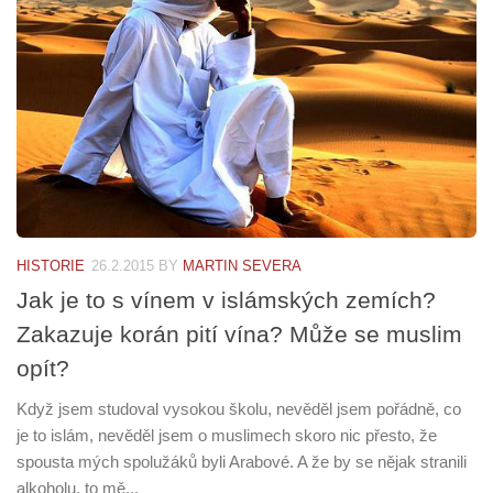
HISTORIE
26.2.2015
BY
MARTIN SEVERA
Jak je to s vínem v islámských zemích?
Zakazuje korán pití vína? Může se muslim
opít?
Když jsem studoval vysokou školu, nevěděl jsem pořádně, co
je to islám, nevěděl jsem o muslimech skoro nic přesto, že
spousta mých spolužáků byli Arabové. A že by se nějak stranili
alkoholu, to mě...