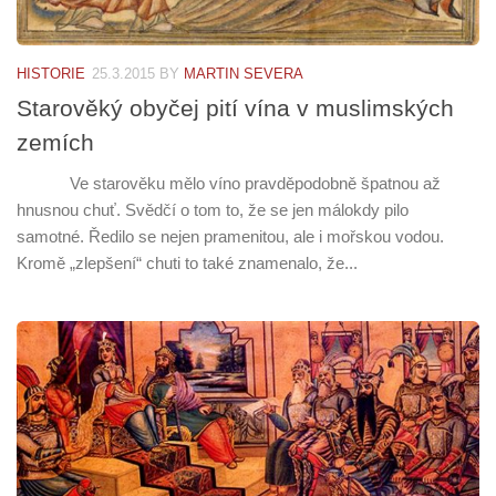
HISTORIE
25.3.2015
BY
MARTIN SEVERA
Starověký obyčej pití vína v muslimských
zemích
Ve starověku mělo víno pravděpodobně špatnou až
hnusnou chuť. Svědčí o tom to, že se jen málokdy pilo
samotné. Ředilo se nejen pramenitou, ale i mořskou vodou.
Kromě „zlepšení“ chuti to také znamenalo, že...