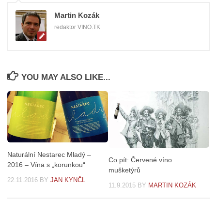
Martin Kozák
redaktor VINO.TK
YOU MAY ALSO LIKE...
Naturální Nestarec Mladý –
Co pít: Červené víno
2016 – Vína s „korunkou“
mušketýrů
22.11.2016
BY
JAN KYNČL
11.9.2015
BY
MARTIN KOZÁK