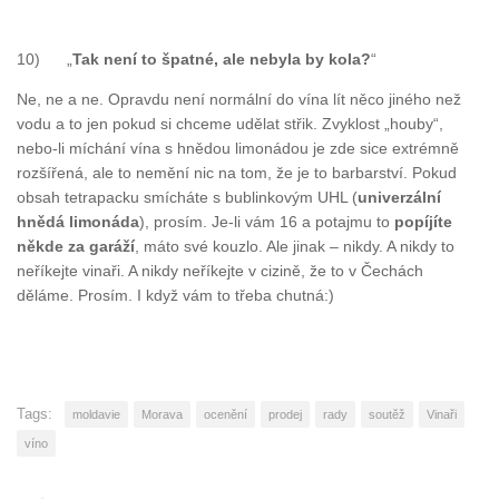
10) „
Tak není to špatné, ale nebyla by kola?
“
Ne, ne a ne. Opravdu není normální do vína lít něco jiného než
vodu a to jen pokud si chceme udělat střik. Zvyklost „houby“,
nebo-li míchání vína s hnědou limonádou je zde sice extrémně
rozšířená, ale to nemění nic na tom, že je to barbarství. Pokud
obsah tetrapacku smícháte s bublinkovým UHL (
univerzální
hnědá limonáda
), prosím. Je-li vám 16 a potajmu to
popíjíte
někde za garáží
, máto své kouzlo. Ale jinak – nikdy. A nikdy to
neříkejte vinaři. A nikdy neříkejte v cizině, že to v Čechách
děláme. Prosím. I když vám to třeba chutná:)
Tags:
moldavie
Morava
ocenění
prodej
rady
soutěž
Vinaři
víno