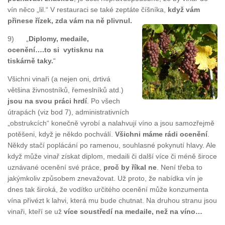
vín něco „lil.“ V restauraci se také zeptáte číšníka,
když vám
přinese řízek, zda vám na ně plivnul.
9) „
Diplomy, medaile,
ocenění….to si vytisknu na
tiskárně taky.
“
Všichni vinaři (a nejen oni, drtivá
většina živnostníků, řemeslníků atd.)
jsou na svou práci hrdí
. Po všech
útrapách (viz bod 7), administrativních
„obstrukcích“ konečně vyrobí a nalahvují víno a jsou samozřejmě
potěšeni, když je někdo pochválí.
Všichni máme rádi ocenění
.
Někdy stačí poplácání po ramenou, souhlasné pokynutí hlavy. Ale
když může vinař získat diplom, medaili či další více či méně široce
uznávané ocenění své práce,
proč by říkal ne
. Není třeba to
jakýmkoliv způsobem znevažovat. Už proto, že nabídka vín je
dnes tak široká, že vodítko určitého ocenění může konzumenta
vína přivézt k lahvi, která mu bude chutnat. Na druhou stranu jsou
vinaři, kteří se už
více soustředí na medaile, než na víno…