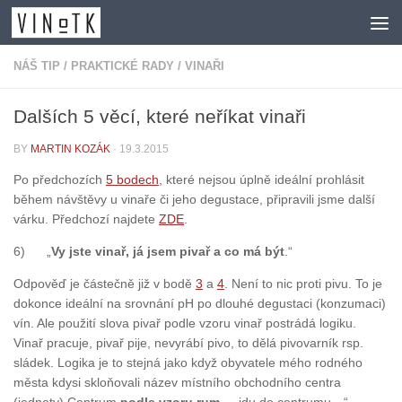
Skip to content
NÁŠ TIP
/
PRAKTICKÉ RADY
/
VINAŘI
Dalších 5 věcí, které neříkat vinaři
BY
MARTIN KOZÁK
·
19.3.2015
Po předchozích
5 bodech
, které nejsou úplně ideální prohlásit
během návštěvy u vinaře či jeho degustace, připravili jsme další
várku. Předchozí najdete
ZDE
.
6) „
Vy jste vinař, já jsem pivař a co má být
.“
Odpověď je částečně již v bodě
3
a
4
. Není to nic proti pivu. To je
dokonce ideální na srovnání pH po dlouhé degustaci (konzumaci)
vín. Ale použití slova pivař podle vzoru vinař postrádá logiku.
Vinař pracuje, pivař pije, nevyrábí pivo, to dělá pivovarník rsp.
sládek. Logika je to stejná jako když obyvatele mého rodného
města kdysi skloňovali název místního obchodního centra