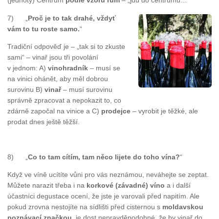
(jednoty) Centrum
podle vzoru rum
– „jdu do centrumu…“
7) „
Proč je to tak drahé, vždyť
vám to tu roste samo.
“
Tradiční odpověď je – „tak si to zkuste
sami“ – vinař jsou tři povolání
v jednom: A)
vinohradník
– musí se
na vinici ohánět, aby měl dobrou
surovinu B)
vinař
– musí surovinu
správně zpracovat a nepokazit to, co
zdárně započal na vinice a C)
prodejce
– vyrobit je těžké, ale
prodat dnes ještě těžší.
8) „
Co to tam cítím, tam něco lijete do toho vína?
“
Když ve víně ucítíte vůni pro vás neznámou, neváhejte se zeptat.
Můžete narazit třeba i na
korkové (závadné) víno
a i další
účastníci degustace ocení, že jste je varovali před napitím. Ale
pokud zrovna nestojíte na sídlišti před cisternou s
moldavskou
poznávací značkou
, je dost nepravděpodobné, že by vinař do