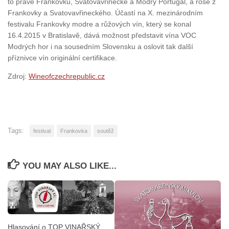
to právě Frankovku, Svatovavřinecké a Modrý Portugal, a rosé z
Frankovky a Svatovavřineckého. Účastí na X. mezinárodním
festivalu Frankovky modre a růžových vín, který se konal
16.4.2015 v Bratislavě, dává možnost představit vína VOC
Modrých hor i na sousedním Slovensku a oslovit tak další
příznivce vín originální certifikace.
Zdroj:
Wineofczechrepublic.cz
Tags:
festival
Frankovka
soutěž
YOU MAY ALSO LIKE...
Hlasování o TOP VINAŘSKÝ