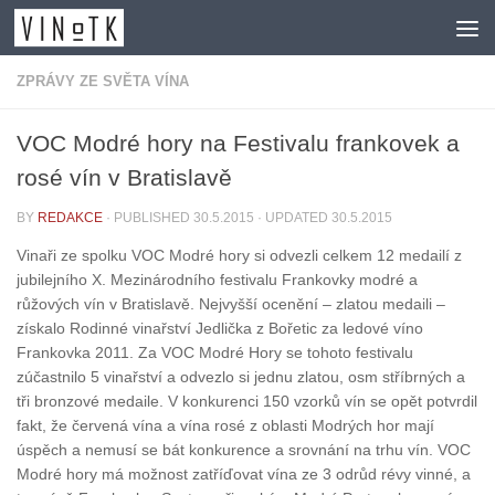
Skip to content
ZPRÁVY ZE SVĚTA VÍNA
VOC Modré hory na Festivalu frankovek a
rosé vín v Bratislavě
BY
REDAKCE
· PUBLISHED
30.5.2015
· UPDATED
30.5.2015
Vinaři ze spolku VOC Modré hory si odvezli celkem 12 medailí z
jubilejního X. Mezinárodního festivalu Frankovky modré a
růžových vín v Bratislavě. Nejvyšší ocenění – zlatou medaili –
získalo Rodinné vinařství Jedlička z Bořetic za ledové víno
Frankovka 2011. Za VOC Modré Hory se tohoto festivalu
zúčastnilo 5 vinařství a odvezlo si jednu zlatou, osm stříbrných a
tři bronzové medaile. V konkurenci 150 vzorků vín se opět potvrdil
fakt, že červená vína a vína rosé z oblasti Modrých hor mají
úspěch a nemusí se bát konkurence a srovnání na trhu vín. VOC
Modré hory má možnost zatříďovat vína ze 3 odrůd révy vinné, a