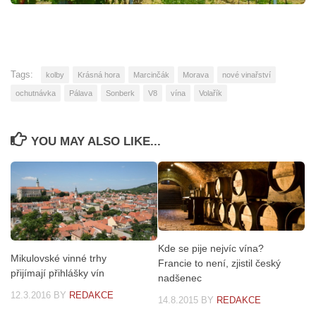
Tags:
kolby
Krásná hora
Marcinčák
Morava
nové vinařství
ochutnávka
Pálava
Sonberk
V8
vína
Volařík
YOU MAY ALSO LIKE...
Kde se pije nejvíc vína?
Mikulovské vinné trhy
Francie to není, zjistil český
přijímají přihlášky vín
nadšenec
12.3.2016
BY
REDAKCE
14.8.2015
BY
REDAKCE