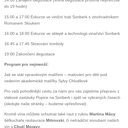
14:00 Zahájení degustace (volná degustace probíhá nepřetržitě
do 19 hodin)
15:00 a 17:00 Exkurze ve viniční trati Sonberk s vinohradníkem
Romanem Sloukem
16:00 a 18:00 Exkurze ve sklepě a technologii vinařství Sonberk
16:45 a 17:45 Slosování tomboly
19:00 Zakončení degustace
Program pro nejmenší:
Jak se stát opravdovým malířem – malování pro děti pod
vedením akademické malířky Sylvy Chludilové
Pro vaši pohodlnější cestu za námi pro vás zajistíme přepravu z
vlakové zastávky Popice na Sonberk i zpět ve vybraných časech
(sledujte naše stránky – budeme upřesňovat).
Kromě vína můžete ochutnat také raut z rukou
Martina Mácy
šéfkuchaře restaurace
Mitrovski
, či netradiční snoubení našich
vín s
Chutí Moravy
.