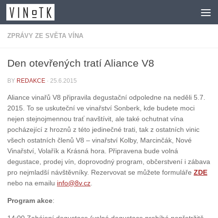
Skip to content
ZPRÁVY ZE SVĚTA VÍNA
Den otevřených tratí Aliance V8
BY
REDAKCE
·
25.6.2015
Aliance vinařů V8 připravila degustační odpoledne na neděli 5.7.
2015. To se uskuteční ve vinařství Sonberk, kde budete moci
nejen stejnojmennou trať navštívit, ale také ochutnat vína
pocházející z hroznů z této jedinečné trati, tak z ostatních vinic
všech ostatních členů V8 – vinařství Kolby, Marcinčák, Nové
Vinařství, Volařík a Krásná hora. Připravena bude volná
degustace, prodej vín, doprovodný program, občerstvení i zábava
pro nejmladší návštěvníky. Rezervovat se můžete formuláře
ZDE
nebo na emailu
info@8v.cz
.
Program akce
: