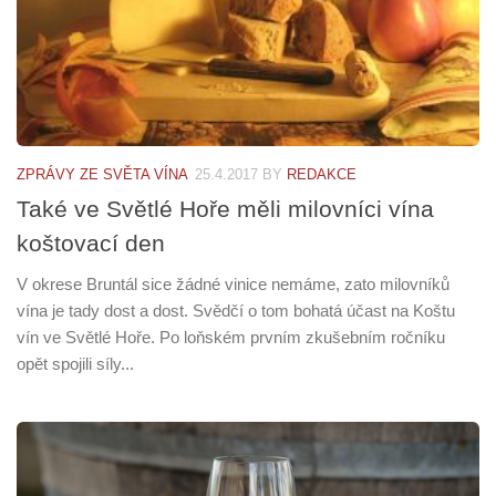
ZPRÁVY ZE SVĚTA VÍNA
25.4.2017
BY
REDAKCE
Také ve Světlé Hoře měli milovníci vína
koštovací den
V okrese Bruntál sice žádné vinice nemáme, zato milovníků
vína je tady dost a dost. Svědčí o tom bohatá účast na Koštu
vín ve Světlé Hoře. Po loňském prvním zkušebním ročníku
opět spojili síly...