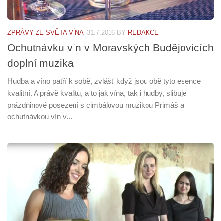
ZPRÁVY ZE SVĚTA VÍNA
31.7.2016
BY
REDAKCE
Ochutnávku vín v Moravských Budějovicích
doplní muzika
Hudba a víno patří k sobě, zvlášť když jsou obě tyto esence
kvalitní. A právě kvalitu, a to jak vína, tak i hudby, slibuje
prázdninové posezení s cimbálovou muzikou Primáš a
ochutnávkou vín v...