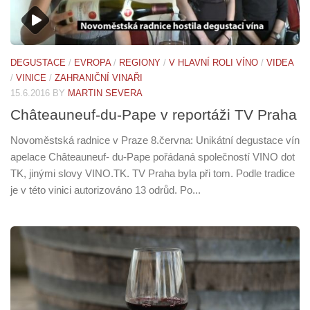
DEGUSTACE
/
EVROPA
/
REGIONY
/
V HLAVNÍ ROLI VÍNO
/
VIDEA
/
VINICE
/
ZAHRANIČNÍ VINAŘI
15.6.2016
BY
MARTIN SEVERA
Châteauneuf-du-Pape v reportáži TV Praha
Novoměstská radnice v Praze 8.června: Unikátní degustace vín
apelace Châteauneuf- du-Pape pořádaná společností VINO dot
TK, jinými slovy VINO.TK. TV Praha byla při tom. Podle tradice
je v této vinici autorizováno 13 odrůd. Po...