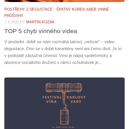
POSTŘEHY Z DEGUSTACE
/
ŠPATNÝ KOREK ANEB VINNÉ
PRŮŠVIHY
7.4.2020
BY
MARTIN KOZÁK
TOP 5 chyb vinného videa
V poslední době se nám rozmáhá takový „nešvar“ – video
degustace. Ono se v době karantény není ani čemu divit. Je to
v podstatě záslužná činnost. Víno je nápoj společenský a
absence sociálního družení v rámci ochutnávek je...