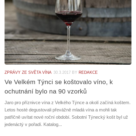
ZPRÁVY ZE SVĚTA VÍNA
30.3.2017
BY
REDAKCE
Ve Velkém Týnci se koštovalo víno, k
ochutnání bylo na 90 vzorků
Jaro pro příznivce vína z Velkého Týnce a okolí začíná koštem.
Letos hosté degustovali převážně mladá vína a mohli tak
patřičně uvítat nové roční období. Sobotní Týnecký košt byl už
jedenáctý v pořadí. Katalog...