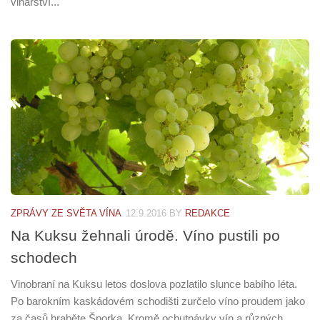
vinařství...
ZPRÁVY ZE SVĚTA VÍNA
12.9.2016
BY
REDAKCE
Na Kuksu žehnali úrodě. Víno pustili po
schodech
Vinobraní na Kuksu letos doslova pozlatilo slunce babího léta.
Po barokním kaskádovém schodišti zurčelo víno proudem jako
za časů hraběte Šporka. Kromě ochutnávky vín a různých