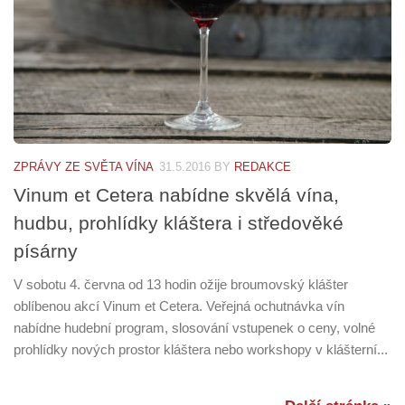
ZPRÁVY ZE SVĚTA VÍNA
31.5.2016
BY
REDAKCE
Vinum et Cetera nabídne skvělá vína,
hudbu, prohlídky kláštera i středověké
písárny
V sobotu 4. června od 13 hodin ožije broumovský klášter
oblíbenou akcí Vinum et Cetera. Veřejná ochutnávka vín
nabídne hudební program, slosování vstupenek o ceny, volné
prohlídky nových prostor kláštera nebo workshopy v klášterní...