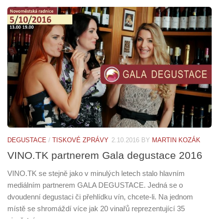
DEGUSTACE
/
TISKOVÉ ZPRÁVY
2.10.2016
BY
MARTIN KOZÁK
VINO.TK partnerem Gala degustace 2016
VINO.TK se stejně jako v minulých letech stalo hlavním
mediálním partnerem GALA DEGUSTACE. Jedná se o
dvoudenní degustaci či přehlídku vín, chcete-li. Na jednom
místě se shromáždí více jak 20 vinařů reprezentující 35