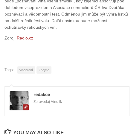
bude „poznávání vína všemi smysly“, kdy zájemci absolvují pod
dohledem viceprezidenta Asociace sommelierů ČR Iva Dvořáka
poznávací a vědomostní test. Odměnou jim může být výhra lístků
na další ročník festivalu. Další novinkou bude možnost
ochutnávky rakouských vín.
Zdroj:
Radio.cz
Tags:
vinobraní
Znojmo
redakce
Zpravodaj Vino.tk
YOU MAY ALSO LIKE...