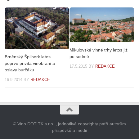
Mikulovské vinné trhy letos již
po sedmé
Brněnský Špilberk letos
poprvé přivítá vinobraní a
17.5.2015
BY
REDAKCE
oslavy burčáku
16.9.2014
BY
REDAKCE
© Vino DOT TK s.r.o. , jednotlivé copyrighty patří autorům
příspěvků a médií