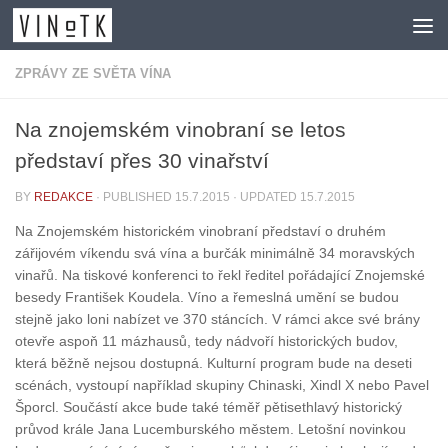
Skip to content
ZPRÁVY ZE SVĚTA VÍNA
Na znojemském vinobraní se letos
představí přes 30 vinařství
BY
REDAKCE
· PUBLISHED
15.7.2015
· UPDATED
15.7.2015
Na Znojemském historickém vinobraní představí o druhém
zářijovém víkendu svá vína a burčák minimálně 34 moravských
vinařů. Na tiskové konferenci to řekl ředitel pořádající Znojemské
besedy František Koudela. Víno a řemeslná umění se budou
stejně jako loni nabízet ve 370 stáncích. V rámci akce své brány
otevře aspoň 11 mázhausů, tedy nádvoří historických budov,
která běžně nejsou dostupná. Kulturní program bude na deseti
scénách, vystoupí například skupiny Chinaski, Xindl X nebo Pavel
Šporcl. Součástí akce bude také téměř pětisethlavý historický
průvod krále Jana Lucemburského městem. Letošní novinkou