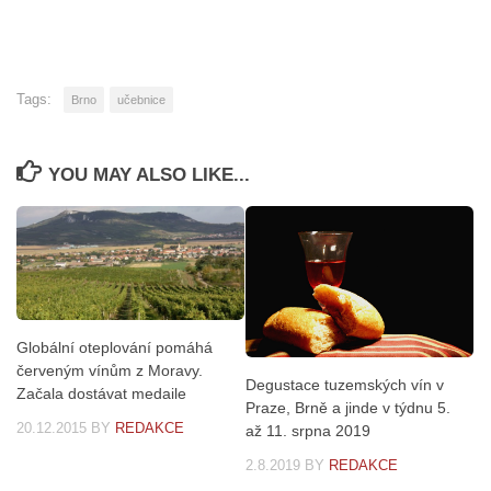
Tags:
Brno
učebnice
YOU MAY ALSO LIKE...
Globální oteplování pomáhá
červeným vínům z Moravy.
Degustace tuzemských vín v
Začala dostávat medaile
Praze, Brně a jinde v týdnu 5.
20.12.2015
BY
REDAKCE
až 11. srpna 2019
2.8.2019
BY
REDAKCE