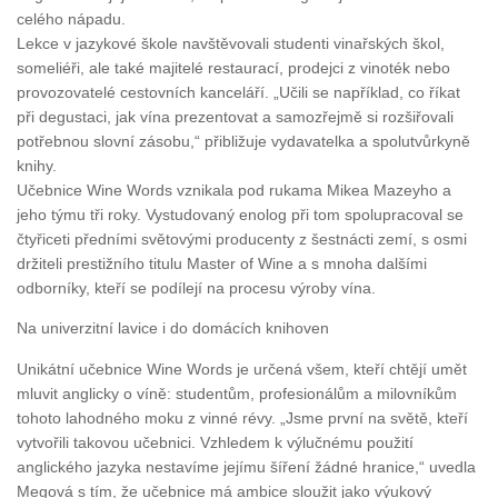
celého nápadu.
Lekce v jazykové škole navštěvovali studenti vinařských škol,
someliéři, ale také majitelé restaurací, prodejci z vinoték nebo
provozovatelé cestovních kanceláří. „Učili se například, co říkat
při degustaci, jak vína prezentovat a samozřejmě si rozšiřovali
potřebnou slovní zásobu,“ přibližuje vydavatelka a spolutvůrkyně
knihy.
Učebnice Wine Words vznikala pod rukama Mikea Mazeyho a
jeho týmu tři roky. Vystudovaný enolog při tom spolupracoval se
čtyřiceti předními světovými producenty z šestnácti zemí, s osmi
držiteli prestižního titulu Master of Wine a s mnoha dalšími
odborníky, kteří se podílejí na procesu výroby vína.
Na univerzitní lavice i do domácích knihoven
Unikátní učebnice Wine Words je určená všem, kteří chtějí umět
mluvit anglicky o víně: studentům, profesionálům a milovníkům
tohoto lahodného moku z vinné révy. „Jsme první na světě, kteří
vytvořili takovou učebnici. Vzhledem k výlučnému použití
anglického jazyka nestavíme jejímu šíření žádné hranice,“ uvedla
Megová s tím, že učebnice má ambice sloužit jako výukový