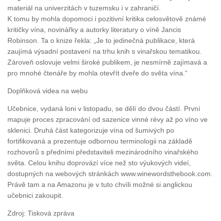
materiál na univerzitách v tuzemsku i v zahraničí.
K tomu by mohla dopomoci i pozitivní kritika celosvětově známé
kritičky vína, novinářky a autorky literatury o víně Jancis
Robinson. Ta o knize řekla: „Je to jedinečná publikace, která
zaujímá výsadní postavení na trhu knih s vinařskou tematikou.
Zároveň oslovuje velmi široké publikem, je nesmírně zajímavá a
pro mnohé čtenáře by mohla otevřít dveře do světa vína.“
Doplňková videa na webu
Učebnice, vydaná loni v listopadu, se dělí do dvou částí. První
mapuje proces zpracování od sazenice vinné révy až po víno ve
sklenici. Druhá část kategorizuje vína od šumivých po
fortifikovaná a prezentuje odbornou terminologii na základě
rozhovorů s předními představiteli mezinárodního vinařského
světa. Celou knihu doprovází více než sto výukových videí,
dostupných na webových stránkách www.winewordsthebook.com.
Právě tam a na Amazonu je v tuto chvíli možné si anglickou
učebnici zakoupit.
Zdroj: Tisková zpráva