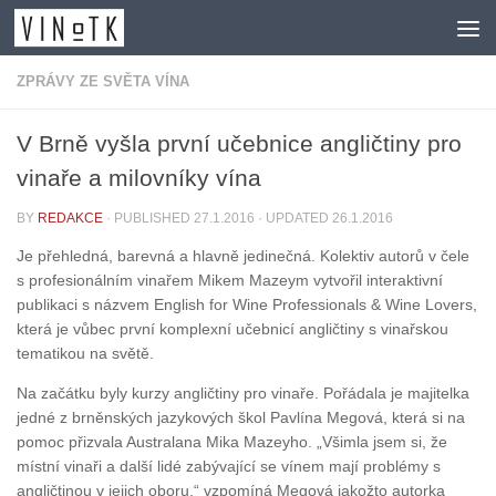
Skip to content
ZPRÁVY ZE SVĚTA VÍNA
V Brně vyšla první učebnice angličtiny pro
vinaře a milovníky vína
BY
REDAKCE
· PUBLISHED
27.1.2016
· UPDATED
26.1.2016
Je přehledná, barevná a hlavně jedinečná. Kolektiv autorů v čele
s profesionálním vinařem Mikem Mazeym vytvořil interaktivní
publikaci s názvem English for Wine Professionals & Wine Lovers,
která je vůbec první komplexní učebnicí angličtiny s vinařskou
tematikou na světě.
Na začátku byly kurzy angličtiny pro vinaře. Pořádala je majitelka
jedné z brněnských jazykových škol Pavlína Megová, která si na
pomoc přizvala Australana Mika Mazeyho. „Všimla jsem si, že
místní vinaři a další lidé zabývající se vínem mají problémy s
angličtinou v jejich oboru,“ vzpomíná Megová jakožto autorka