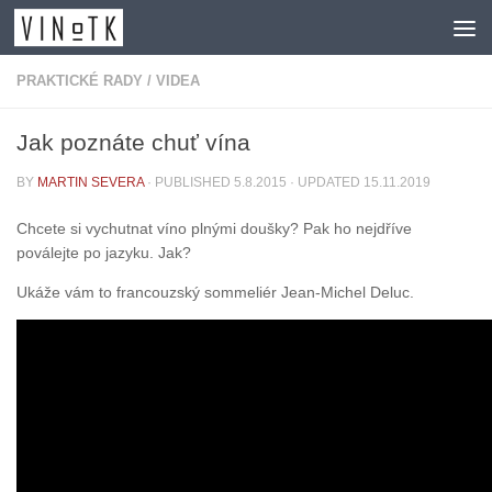
Skip to content
PRAKTICKÉ RADY
/
VIDEA
Jak poznáte chuť vína
BY
MARTIN SEVERA
· PUBLISHED
5.8.2015
· UPDATED
15.11.2019
Chcete si vychutnat víno plnými doušky? Pak ho nejdříve
poválejte po jazyku. Jak?
Ukáže vám to francouzský sommeliér Jean-Michel Deluc.