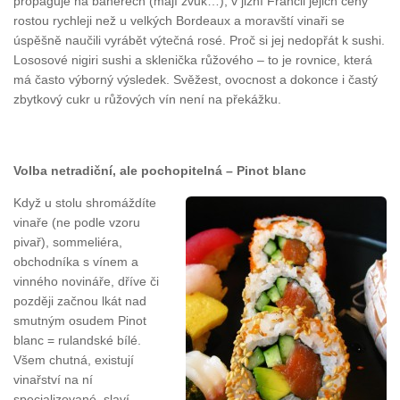
propaguje na banerech (mají zvuk…), v jižní Francii jejich ceny
rostou rychleji než u velkých Bordeaux a moravští vinaři se
úspěšně naučili vyrábět výtečná rosé. Proč si jej nedopřát k sushi.
Lososové nigiri sushi a sklenička růžového – to je rovnice, která
má často výborný výsledek. Svěžest, ovocnost a dokonce i častý
zbytkový cukr u růžových vín není na překážku.
Volba netradiční, ale pochopitelná – Pinot blanc
Když u stolu shromáždíte
vinaře (ne podle vzoru
pivař), sommeliéra,
obchodníka s vínem a
vinného novináře, dříve či
později začnou lkát nad
smutným osudem Pinot
blanc = rulandské bílé.
Všem chutná, existují
vinařství na ní
specializované, slaví