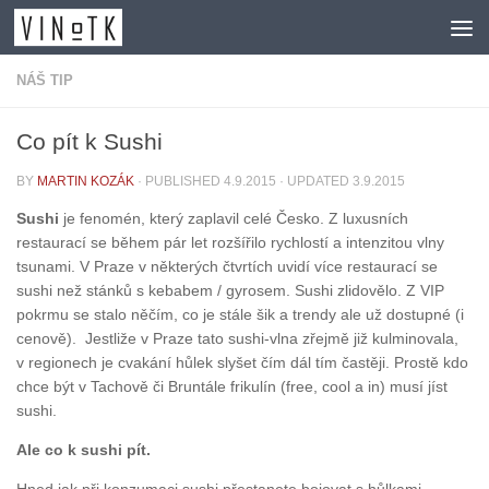
Skip to content
NÁŠ TIP
Co pít k Sushi
BY
MARTIN KOZÁK
· PUBLISHED
4.9.2015
· UPDATED
3.9.2015
Sushi
je fenomén, který zaplavil celé Česko. Z luxusních
restaurací se během pár let rozšířilo rychlostí a intenzitou vlny
tsunami. V Praze v některých čtvrtích uvidí více restaurací se
sushi než stánků s kebabem / gyrosem. Sushi zlidovělo. Z VIP
pokrmu se stalo něčím, co je stále šik a trendy ale už dostupné (i
cenově). Jestliže v Praze tato sushi-vlna zřejmě již kulminovala,
v regionech je cvakání hůlek slyšet čím dál tím častěji. Prostě kdo
chce být v Tachově či Bruntále frikulín (free, cool a in) musí jíst
sushi.
Ale co k sushi pít.