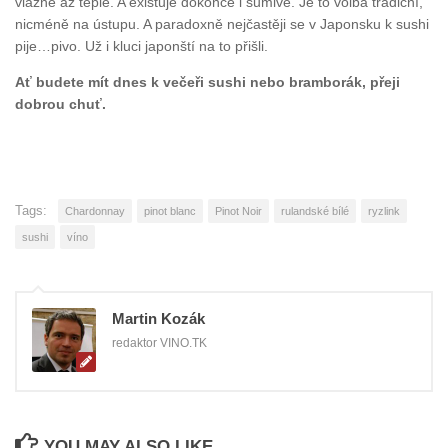
vlažné až teplé. A existuje dokonce i šumivé. Je to volba tradiční,
nicméně na ústupu. A paradoxně nejčastěji se v Japonsku k sushi
pije…pivo. Už i kluci japonští na to přišli.
Ať budete mít dnes k večeři sushi nebo bramborák, přeji
dobrou chuť.
Tags:
Chardonnay
pinot blanc
Pinot Noir
rulandské bílé
ryzlink
sushi
víno
Martin Kozák
redaktor VINO.TK
YOU MAY ALSO LIKE...