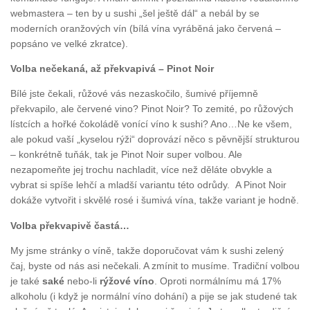
webmastera – ten by u sushi „šel ještě dál“ a nebál by se
moderních oranžových vín (bílá vína vyráběná jako červená –
popsáno ve velké zkratce).
Volba nečekaná, až překvapivá – Pinot Noir
Bílé jste čekali, růžové vás nezaskočilo, šumivé příjemně
překvapilo, ale červené vino? Pinot Noir? To zemité, po růžových
lístcích a hořké čokoládě vonící víno k sushi? Ano…Ne ke všem,
ale pokud vaší „kyselou rýži“ doprovází něco s pěvnější strukturou
– konkrétně tuňák, tak je Pinot Noir super volbou. Ale
nezapomeňte jej trochu nachladit, více než děláte obvykle a
vybrat si spíše lehčí a mladší variantu této odrůdy. A Pinot Noir
dokáže vytvořit i skvělé rosé i šumivá vína, takže variant je hodně.
Volba překvapivě častá…
My jsme stránky o víně, takže doporučovat vám k sushi zelený
čaj, byste od nás asi nečekali. A zmínit to musíme. Tradiční volbou
je také
saké
nebo-li
rýžové víno
. Oproti normálnímu má 17%
alkoholu (i když je normální víno dohání) a pije se jak studené tak