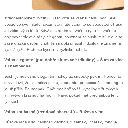
středoevropském ryzlinku. O to více se však k němu hodí. Ale
pouze ve své mladé, svěží, šťavnaté variantě se spoustou citrusů
a květinových tónů. Když se zráním ve vašem ryzlinku začnou
objevovat olejové tóny, elegantní souznění se sushi mizí. Ale je to
zase otázka osobní chuti Jen na okraj, sushi doslovně znamená
kyselá rýže. Proto se kyselin v ryzlinku nebote.
Volba elegantní (pro dobře situované frikulíny) – Šumivá vína
a champagne
Sushi je noblesní, elegantní, někdy až snobský pokrm. Nenechte
si vymluvit, že sklenička sektu, cremantu, prosecca či champagne
je už příliš. Ba naopak. Opět tradičně vyšší kyseliny v šumivých
vín vytvoří krásnou harmonii. Navíc pokud mát před sebou lehčí
typ sushi.
Volba současná (trendová chcete-li) – Růžová vína
Růžová vína v současnosti vládnou, tuzemský vinařský fond je