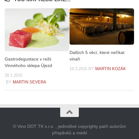
Dalších 5 věcí, které neříkat
vinaři
Gastrodegustace v režii
Vinnéhoho sklepa Újezd
19.3.2015
BY
MARTIN KOZÁK
30.1.2015
BY
MARTIN SEVERA
© Vino DOT TK s.r.o. , jednotlivé copyrighty patří autorům
příspěvků a médií