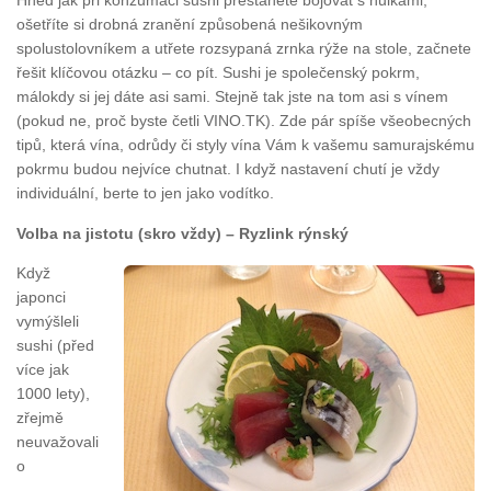
Hned jak při konzumaci sushi přestanete bojovat s hůlkami,
ošetříte si drobná zranění způsobená nešikovným
spolustolovníkem a utřete rozsypaná zrnka rýže na stole, začnete
řešit klíčovou otázku – co pít. Sushi je společenský pokrm,
málokdy si jej dáte asi sami. Stejně tak jste na tom asi s vínem
(pokud ne, proč byste četli VINO.TK). Zde pár spíše všeobecných
tipů, která vína, odrůdy či styly vína Vám k vašemu samurajskému
pokrmu budou nejvíce chutnat. I když nastavení chutí je vždy
individuální, berte to jen jako vodítko.
Volba na jistotu (skro vždy) – Ryzlink rýnský
Když
japonci
vymýšleli
sushi (před
více jak
1000 lety),
zřejmě
neuvažovali
o