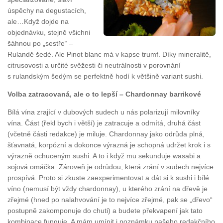
úspěchy na degustacích,
ale…Když dojde na
objednávku, stejně všichni
šáhnou po „sestře“ –
Rulandě šedé. Ale Pinot blanc má v kapse trumf. Díky mineralitě,
citrusovosti a určité svěžesti či neutrálnosti v porovnání
s rulandským šedým se perfektně hodí k většině variant sushi.
Volba zatracovaná, ale o to lepší – Chardonnay barrikové
Bílá vína zrající v dubových sudech u nás polarizují milovníky
vína. Část (řekl bych i větší) je zatracuje a odmítá, druhá část
(včetně části redakce) je miluje. Chardonnay jako odrůda plná,
šťavnatá, korpózní a dokonce výrazná je schopná udržet krok i s
výrazně ochuceným sushi. A to i když mu sekunduje wasabi a
sojová omáčka. Zároveň je odrůdou, která zrání v sudech nejvíce
prospívá. Proto si zkuste zaexperimentovat a dát si k sushi i bílé
víno (nemusí být vždy chardonnay), u kterého zrání na dřevě je
zřejmé (hned po nalahvování je to nejvíce zřejmé, pak se „dřevo“
postupně zakomponuje do chuti) a budete překvapení jak tato
kombinace funguje. A mám umínit i poznámku našeho redakčního