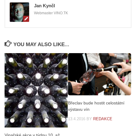
Jan Kynčl
Webmaster VINO.TK
YOU MAY ALSO LIKE...
Břeclav bude hostit celostátní
výstavu vín
13.4.2016
BY
REDAKCE
Vinařské akce v týdnu 10. až