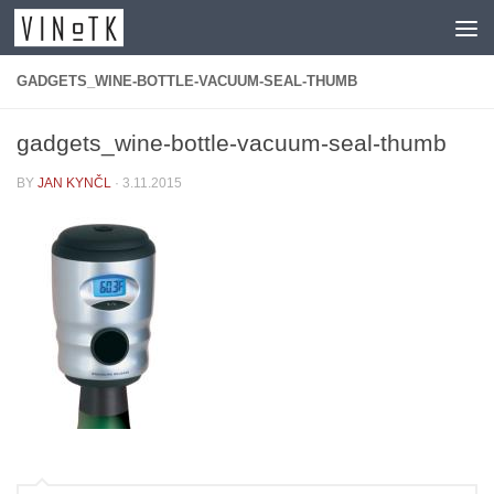
Skip to content
GADGETS_WINE-BOTTLE-VACUUM-SEAL-THUMB
gadgets_wine-bottle-vacuum-seal-thumb
BY
JAN KYNČL
·
3.11.2015