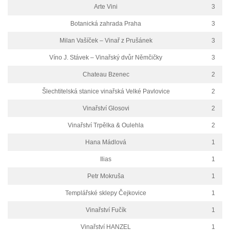
Arte Vini
3
Botanická zahrada Praha
3
Milan Vašíček – Vinař z Prušánek
3
Víno J. Stávek – Vinařský dvůr Němčičky
3
Chateau Bzenec
2
Šlechtitelská stanice vinařská Velké Pavlovice
2
Vinařství Glosovi
2
Vinařství Trpělka & Oulehla
2
Hana Mádlová
1
Ilias
1
Petr Mokruša
1
Templářské sklepy Čejkovice
1
Vinařství Fučík
1
Vinařství HANZEL
1