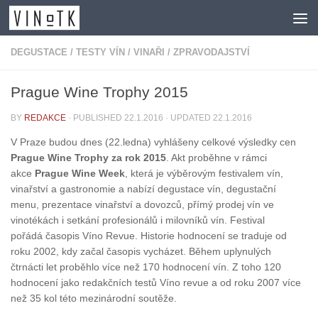
Skip to content
DEGUSTACE
/
TESTY VÍN
/
VINAŘI
/
ZPRAVODAJSTVÍ
Prague Wine Trophy 2015
BY
REDAKCE
· PUBLISHED
22.1.2016
· UPDATED
22.1.2016
V Praze budou dnes (22.ledna) vyhlášeny celkové výsledky cen
Prague Wine Trophy za rok 2015
. Akt proběhne v rámci
akce
Prague Wine Week
, která je výběrovým festivalem vín,
vinařství a gastronomie a nabízí degustace vín, degustační
menu, prezentace vinařství a dovozců, přímý prodej vín ve
vinotékách i setkání profesionálů i milovníků vín. Festival
pořádá časopis Víno Revue. Historie hodnocení se traduje od
roku 2002, kdy začal časopis vycházet. Během uplynulých
čtrnácti let proběhlo více než 170 hodnocení vín. Z toho 120
hodnocení jako redakčních testů Víno revue a od roku 2007 více
než 35 kol této mezinárodní soutěže.