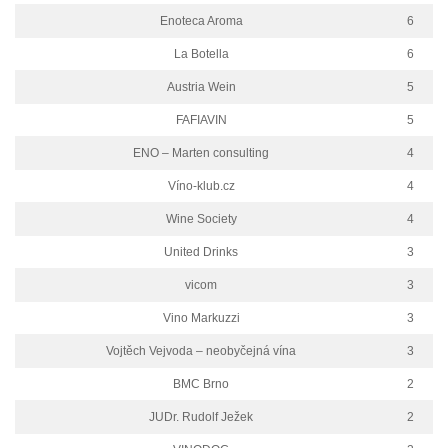
Enoteca Aroma
6
La Botella
6
Austria Wein
5
FAFIAVIN
5
ENO – Marten consulting
4
Víno-klub.cz
4
Wine Society
4
United Drinks
3
vicom
3
Vino Markuzzi
3
Vojtěch Vejvoda – neobyčejná vína
3
BMC Brno
2
JUDr. Rudolf Ježek
2