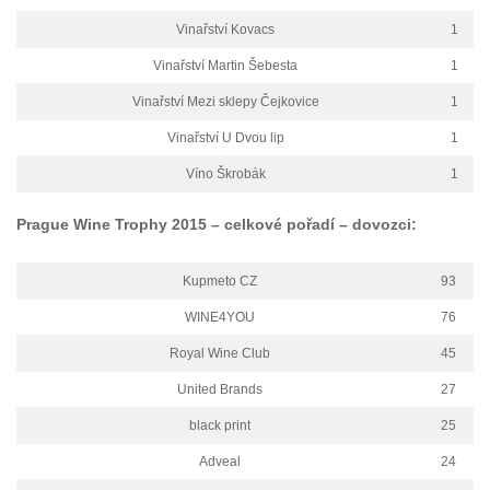
Vinařství Kovacs
1
Vinařství Martin Šebesta
1
Vinařství Mezi sklepy Čejkovice
1
Vinařství U Dvou lip
1
Víno Škrobák
1
Prague Wine Trophy 2015 – celkové pořadí – dovozci:
Kupmeto CZ
93
WINE4YOU
76
Royal Wine Club
45
United Brands
27
black print
25
Adveal
24