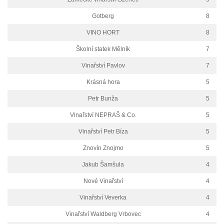
Gotberg
8
VINO HORT
8
Školní statek Mělník
7
Vinařství Pavlov
7
Krásná hora
5
Petr Bunža
5
Vinařství NEPRAŠ & Co.
5
Vinařství Petr Bíza
5
Znovín Znojmo
5
Jakub Šamšula
4
Nové Vinařství
4
Vinařství Veverka
4
Vinařství Waldberg Vrbovec
4