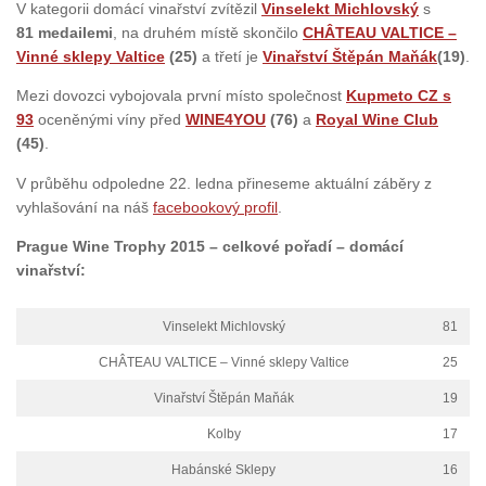
V kategorii domácí vinařství zvítězil
Vinselekt Michlovský
s
81 medailemi
, na druhém místě skončilo
CHÂTEAU VALTICE –
Vinné sklepy Valtice
(25)
a třetí je
Vinařství Štěpán Maňák
(19)
.
Mezi dovozci vybojovala první místo společnost
Kupmeto CZ s
93
oceněnými víny před
WINE4YOU
(76)
a
Royal Wine Club
(45)
.
V průběhu odpoledne 22. ledna přineseme aktuální záběry z
vyhlašování na náš
facebookový profil
.
Prague Wine Trophy 2015 – celkové pořadí – domácí
vinařství:
Vinselekt Michlovský
81
CHÂTEAU VALTICE – Vinné sklepy Valtice
25
Vinařství Štěpán Maňák
19
Kolby
17
Habánské Sklepy
16