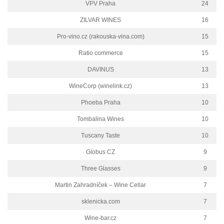
VPV Praha
24
ZILVAR WINES
16
Pro-vino.cz (rakouska-vina.com)
15
Ratio commerce
15
DAVINUS
13
WineCorp (winelink.cz)
13
Phoeba Praha
10
Tombalina Wines
10
Tuscany Taste
10
Globus CZ
9
Three Glasses
9
Martin Zahradníček – Wine Cellar
7
sklenicka.com
7
Wine-bar.cz
7