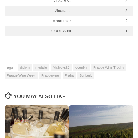
VINODOC
2
Vinonaut
2
vinorum.cz
2
COOL WINE
1
Tags:
diplom
medaile
Michlovský
ocenění
Prague Wine Trophy
Prague Wine Week
Praguewine
Praha
Sonberk
YOU MAY ALSO LIKE...