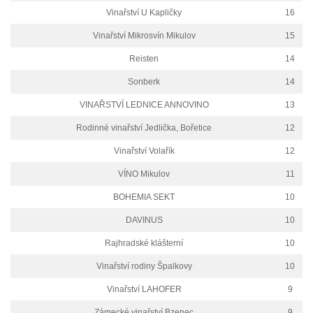
Vinařství U Kapličky
16
Vinařství Mikrosvín Mikulov
15
Reisten
14
Sonberk
14
VINAŘSTVÍ LEDNICE ANNOVINO
13
Rodinné vinařství Jedlička, Bořetice
12
Vinařství Volařík
12
VÍNO Mikulov
11
BOHEMIA SEKT
10
DAVINUS
10
Rajhradské klášterní
10
Vinařství rodiny Špalkovy
10
Vinařství LAHOFER
9
Zámecké vinařství Bzenec
9