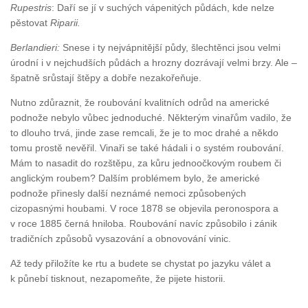
Rupestris
: Daří se jí v suchých vápenitých půdách, kde nelze
pěstovat
Riparii.
Berlandieri:
Snese i ty nejvápnitější půdy, šlechtěnci jsou velmi
úrodní i v nejchudších půdách a hrozny dozrávají velmi brzy. Ale –
špatně srůstají štěpy a dobře nezakořeňuje.
Nutno zdůraznit, že roubování kvalitních odrůd na americké
podnože nebylo vůbec jednoduché. Některým vinařům vadilo, že
to dlouho trvá, jinde zase remcali, že je to moc drahé a někdo
tomu prostě nevěřil. Vinaři se také hádali i o systém roubování.
Mám to nasadit do rozštěpu, za kůru jednoočkovým roubem či
anglickým roubem? Dalším problémem bylo, že americké
podnože přinesly další neznámé nemoci způsobených
cizopasnými houbami. V roce 1878 se objevila peronospora a
v roce 1885 černá hniloba. Roubování navíc způsobilo i zánik
tradičních způsobů vysazování a obnovování vinic.
Až tedy přiložíte ke rtu a budete se chystat po jazyku válet a
k půnebí tisknout, nezapomeňte, že pijete historii.