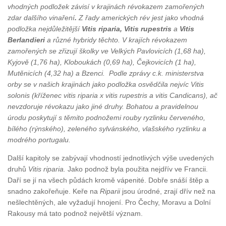
vhodných podložek závisí v krajinách révokazem zamořených
zdar dalšího vinaření
.
Z řady amerických rév jest jako vhodná
podložka nejdůležitější
Vitis riparia, Vitis rupestris
a
Vitis
Berlandieri
a různé hybridy těchto. V krajích révokazem
zamořených se zřizují školky ve Velkých Pavlovicích (1,68 ha),
Kyjově (1,76 ha), Kloboukách (0,69 ha), Čejkovicích (1 ha),
Mutěnicích (4,32 ha) a Bzenci. Podle zprávy c.k. ministerstva
orby se v našich krajinách jako podložka osvědčila nejvíc Vitis
solonis (kříženec vitis riparia x vitis rupestris a vitis Candicans), ač
nevzdoruje révokazu jako jiné druhy. Bohatou a pravidelnou
úrodu poskytují s těmito podnožemi rouby ryzlinku červeného,
bílého (rýnského), zeleného sylvánského, vlašského ryzlinku a
modrého portugalu.
Další kapitoly se zabývají vhodností jednotlivých výše uvedených
druhů
Vitis
riparia.
Jako podnož byla použita nejdřív ve Francii.
Daří se jí na všech půdách kromě vápenité. Dobře snáší štěp a
snadno zakořeňuje. Keře na
Riparii
jsou úrodné, zrají dřív než na
nešlechtěných, ale vyžadují hnojení. Pro Čechy, Moravu a Dolní
Rakousy má tato podnož největší význam.