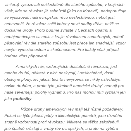
vinifera) vysazovati nešlechtěné dle starého způsobu, v krajinách
však, kde se révokaz již zahnízdil (jako na Moravě), nedoporučuje
se vysazovati naši evropskou révu nešlechtěnou, neboť jest
nebezpečí, že révokaz zničí kořeny nové sadby dříve, nežli se
dočkáme úrody. Proto buďme zvláště v Čechách opatrni a
neobjednávejme sazenic z krajin révokazem zamořených, neboť
pěstování rév dle starého způsobu jest přece jen snadnější, vzdor
novým vymoženostem a zkušenostem. Pro každý však případ
buďme včas připraveni.
Amerických rév, vzdorujících dostatečně révokazu, jest
mnoho druhů, některé z nich poskytují, i nešlechtěné, dosti
obstojné plody, leč jakost těchto nevyrovná se nikdy ušlechtilým
našim druhům, a proto tyto „direktně americké druhy“ nemají pro
naše severnější polohy významu. Pro nás mohou míti význam jen
jako
podložky
.
Různé druhy amerických rév mají též různé požadavky.
Pokud se týče jakosti půdy a klimatických poměrů, jsou různého
stupně vzdornosti proti révokazu. Některé se těžko zakořeňují,
jiné špatně srůstají s vruby rév evropských, a proto na výběru