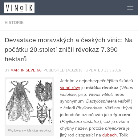
Skip to content
HISTORIE
Devastace moravských a českých vinic: Na
počátku 20.století zničil révokaz 7.390
hektarů
BY
MARTIN SEVERA
· PUBLISHED
14.3.2016
· UPDATED
13.3.2016
Jedním z nejnebezpečnějších škůdců
vinné révy
je
m
šička révokaz
(
Viteus
vitifoliae
, příp.
Viteus vitifolii
nebo
synonymum
Dactylosphaera vitifolii
)
z čeledi
Phylloxeridae
. Většinou bývá
jednoduše označován jako
fyloxera
(
Phylloxera vastatrix
), což je ovšem
chybný název, protože
phylloxera
je
Phylloxera – Mšička révokaz
jiný rod cizopasící na
dubech
. Tolik