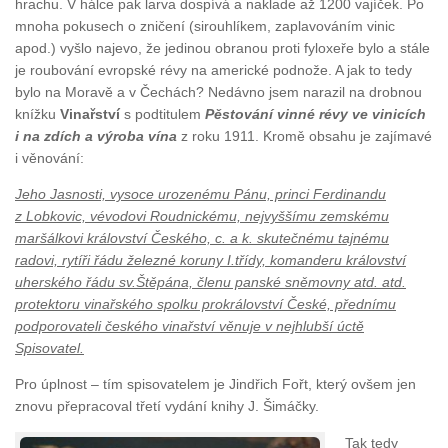
hrachu. V hálce pak larva dospívá a naklade až 1200 vajíček. Po
mnoha pokusech o zničení (sirouhlíkem, zaplavováním vinic
apod.) vyšlo najevo, že jedinou obranou proti fyloxeře bylo a stále
je roubování evropské révy na americké podnože. A jak to tedy
bylo na Moravě a v Čechách? Nedávno jsem narazil na drobnou
knížku
Vinařství
s podtitulem
Pěstování vinné révy ve vinicích
i na zdích a výroba vína
z roku 1911. Kromě obsahu je zajímavé
i věnování:
Jeho Jasnosti, vysoce urozenému Pánu, princi Ferdinandu
z Lobkovic, vévodovi Roudnickému, nejvyššímu zemskému
maršálkovi království Českého, c. a k. skutečnému tajnému
radovi, rytíři řádu železné koruny I.třídy, komanderu království
uherského řádu sv.Štěpána, členu panské sněmovny atd. atd.
protektoru vinařského spolku prokrálovství České, přednímu
podporovateli českého vinařství věnuje v nejhlubší úctě
Spisovatel.
Pro úplnost – tím spisovatelem je Jindřich Fořt, který ovšem jen
znovu přepracoval třetí vydání knihy J. Šimáčky.
Tak tedy