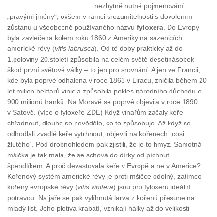
nezbytně nutné pojmenování
„pravými jmény“, ovšem v rámci srozumitelnosti s dovolením
zůstanu u všeobecně používaného názvu
fyloxera
. Do Evropy
byla zavlečena kolem roku 1860 z Ameriky na sazenicích
americké révy (
vitis labrusca
). Od té doby prakticky až do
1.poloviny 20.století způsobila na celém světě desetinásobek
škod první světové války – to jen pro srovnání. A jen ve Francii,
kde byla poprvé odhalena v roce 1863 v Liracu, zničila během 20
let milion hektarů vinic a způsobila pokles národního důchodu o
900 milionů franků. Na Moravě se poprvé objevila v roce 1890
v Šatově. (více o fyloxeře ZDE) Když vinařům začaly keře
chřadnout, dlouho se nevědělo, co to způsobuje. Až když se
odhodlali zvadlé keře vytrhnout, objevili na kořenech „cosi
žlutého“. Pod drobnohledem pak zjistili, že je to hmyz. Samotná
mšička je tak malá, že se schová do dírky od píchnutí
špendlíkem. A proč devastovala keře v Evropě a ne v Americe?
Kořenový systém americké révy je proti mšičce odolný, zatímco
kořeny evropské révy (
vitis vinifera
) jsou pro fyloxeru ideální
potravou. Na jaře se pak vylíhnutá larva z kořenů přesune na
mladý list. Jeho pletiva krabatí, vznikají hálky až do velikosti