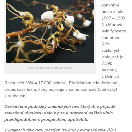
konkrétní
údaje z roku
1907 – 1909:
Na Moravě
bylo fyloxerou
zamořeno
61%
veškerých
vinic, což je
7.390
Kořeny napadané phylloxerou
hektarů,
v Dolních
Rakousích 93% = 17.000 hektarů. Předkládám zde doslovný
přepis části textu, který popisuje vhodné podnože (podložky)
k roubování.
Osvědčené podložky amerických rév, kterých v případě
zavlečení révokazu dalo by se k obrození našich vinic
pravděpodobně s prospěchem upotřebiti.
V krajinách révokazu prostých lze druhy evropské révy (Vitis