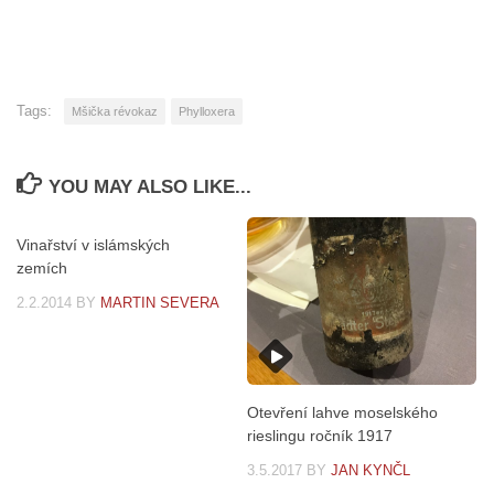
Tags:
Mšička révokaz
Phylloxera
YOU MAY ALSO LIKE...
Vinařství v islámských
zemích
2.2.2014
BY
MARTIN SEVERA
Otevření lahve moselského
rieslingu ročník 1917
3.5.2017
BY
JAN KYNČL