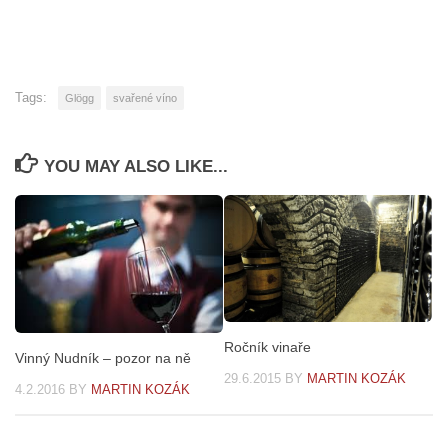
Tags:
Glögg
svařené víno
YOU MAY ALSO LIKE...
Ročník vinaře
Vinný Nudník – pozor na ně
29.6.2015
BY
MARTIN KOZÁK
4.2.2016
BY
MARTIN KOZÁK