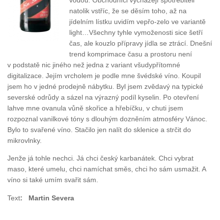
vodou. Obchodníci vycházejí spotřebiteli
natolik vstříc, že se děsím toho, až na
jídelním lístku uvidím vepřo-zelo ve variantě
light…Všechny tyhle vymoženosti sice šetří
čas, ale kouzlo přípravy jídla se ztrácí. Dnešní
trend komprimace času a prostoru není
v podstatě nic jiného než jedna z variant všudypřítomné
digitalizace. Jejím vrcholem je podle mne švédské víno. Koupil
jsem ho v jedné prodejně nábytku. Byl jsem zvědavý na typické
severské odrůdy a sázel na výrazný podíl kyselin. Po otevření
lahve mne ovanula vůně skořice a hřebíčku, v chuti jsem
rozpoznal vanilkové tóny s dlouhým dozněním atmosféry Vánoc.
Bylo to svařené víno. Stačilo jen nalít do sklenice a strčit do
mikrovlnky.
Jenže já tohle nechci. Já chci český karbanátek. Chci vybrat
maso, které umelu, chci namíchat směs, chci ho sám usmažit. A
víno si také umím svařit sám.
Text
: Martin Severa