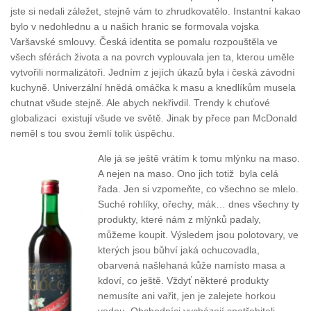
jste si nedali záležet, stejně vám to zhrudkovatělo. Instantní kakao
bylo v nedohlednu a u našich hranic se formovala vojska
Varšavské smlouvy. Česká identita se pomalu rozpouštěla ve
všech sférách života a na povrch vyplouvala jen ta, kterou uměle
vytvořili normalizátoři. Jedním z jejích úkazů byla i česká závodní
kuchyně. Univerzální hnědá omáčka k masu a knedlíkům musela
chutnat všude stejně. Ale abych nekřivdil. Trendy k chuťové
globalizaci existují všude ve světě. Jinak by přece pan McDonald
neměl s tou svou žemlí tolik úspěchu.
Ale já se ještě vrátím k tomu mlýnku na maso.
A nejen na maso. Ono jich totiž byla celá
řada. Jen si vzpomeňte, co všechno se mlelo.
Suché rohlíky, ořechy, mák… dnes všechny ty
produkty, které nám z mlýnků padaly,
můžeme koupit. Výsledem jsou polotovary, ve
kterých jsou bůhví jaká ochucovadla,
obarvená našlehaná kůže namísto masa a
kdoví, co ještě. Vždyť některé produkty
nemusíte ani vařit, jen je zalejete horkou