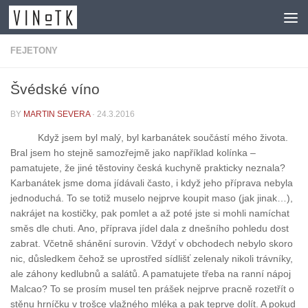
Skip to content
FEJETONY
Švédské víno
BY
MARTIN SEVERA
·
24.3.2016
Když jsem byl malý, byl karbanátek součástí mého života.
Bral jsem ho stejně samozřejmě jako například kolínka –
pamatujete, že jiné těstoviny česká kuchyně prakticky neznala?
Karbanátek jsme doma jídávali často, i když jeho příprava nebyla
jednoduchá. To se totiž muselo nejprve koupit maso (jak jinak…),
nakrájet na kostičky, pak pomlet a až poté jste si mohli namíchat
směs dle chuti. Ano, příprava jídel dala z dnešního pohledu dost
zabrat. Včetně shánění surovin. Vždyť v obchodech nebylo skoro
nic, důsledkem čehož se uprostřed sídlišť zelenaly nikoli trávníky,
ale záhony kedlubnů a salátů. A pamatujete třeba na ranní nápoj
Malcao? To se prosím musel ten prášek nejprve pracně rozetřít o
stěnu hrníčku v trošce vlažného mléka a pak teprve dolít. A pokud