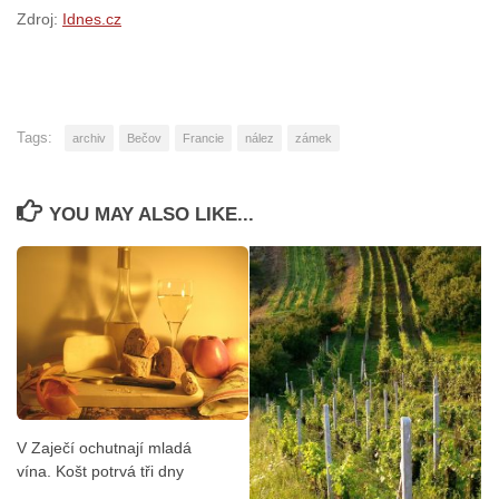
Zdroj:
Idnes.cz
Tags:
archiv
Bečov
Francie
nález
zámek
YOU MAY ALSO LIKE...
V Zaječí ochutnají mladá
vína. Košt potrvá tři dny