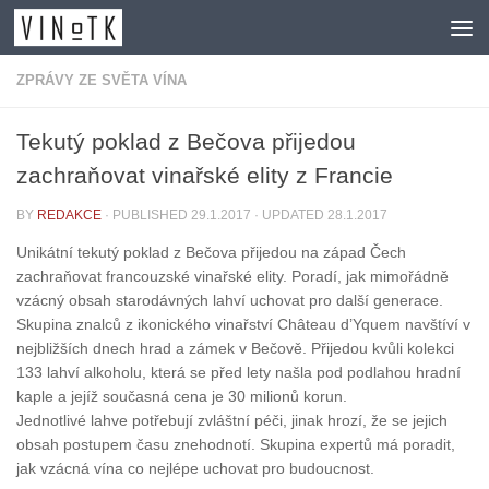
Skip to content
ZPRÁVY ZE SVĚTA VÍNA
Tekutý poklad z Bečova přijedou
zachraňovat vinařské elity z Francie
BY
REDAKCE
· PUBLISHED
29.1.2017
· UPDATED
28.1.2017
Unikátní tekutý poklad z Bečova přijedou na západ Čech
zachraňovat francouzské vinařské elity. Poradí, jak mimořádně
vzácný obsah starodávných lahví uchovat pro další generace.
Skupina znalců z ikonického vinařství Château d’Yquem navštíví v
nejbližších dnech hrad a zámek v Bečově. Přijedou kvůli kolekci
133 lahví alkoholu, která se před lety našla pod podlahou hradní
kaple a jejíž současná cena je 30 milionů korun.
Jednotlivé lahve potřebují zvláštní péči, jinak hrozí, že se jejich
obsah postupem času znehodnotí. Skupina expertů má poradit,
jak vzácná vína co nejlépe uchovat pro budoucnost.