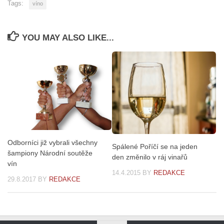
Tags:
víno
YOU MAY ALSO LIKE...
Odborníci již vybrali všechny
Spálené Poříčí se na jeden
šampiony Národní soutěže
den změnilo v ráj vinařů
vín
14.4.2015
BY
REDAKCE
29.8.2017
BY
REDAKCE