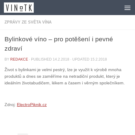
Skip to content
ZPRÁVY ZE SVĚTA VÍNA
Bylinkové víno – pro potěšení i pevné
zdraví
BY
REDAKCE
· PUBLISHED
14.2.2018
· UPDATED
15.2.2018
Život s bylinkami je velmi pestrý, lze je využít k výrobě mnoha
produktů a dnes se zaměříme na netradiční produkt, který je
ideálním životabudičem, lékem a časem i věrným společníkem.
Zdroj:
ElectroPiknik.cz