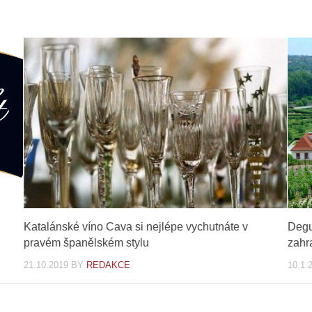
Katalánské víno Cava si nejlépe vychutnáte v
Degu
pravém španělském stylu
zahr
21.10.2019
BY
REDAKCE
10.1.