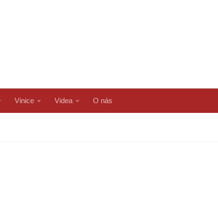
Vinice
Videa
O nás