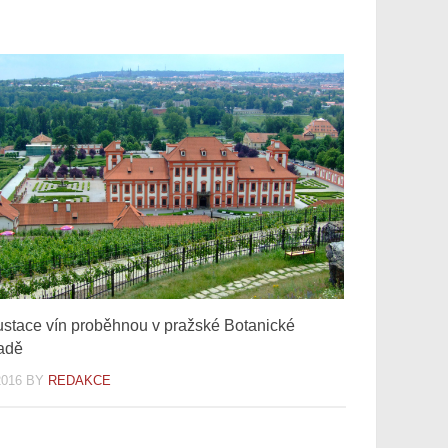
stace vín proběhnou v pražské Botanické
adě
2016
BY
REDAKCE