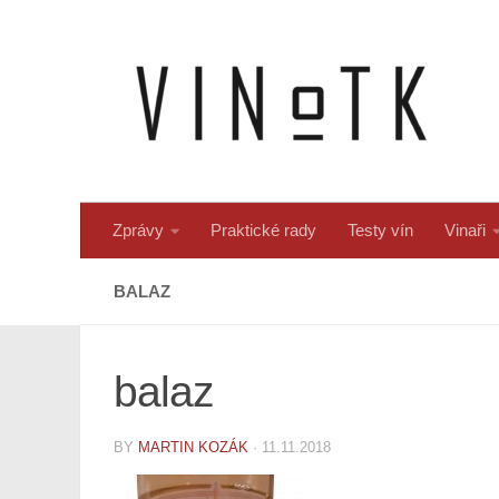
Skip to content
Zprávy
Praktické rady
Testy vín
Vinaři
BALAZ
balaz
BY
MARTIN KOZÁK
·
11.11.2018