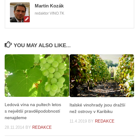
Martin Kozák
redaktor VINO.TK
YOU MAY ALSO LIKE...
Ledová vína na pultech letos
Italské vinohrady jsou dražší
s největší pravděpodobností
než ostrovy v Karibiku
nenajdeme
11.4.2019
BY
REDAKCE
28.11.2014
BY
REDAKCE