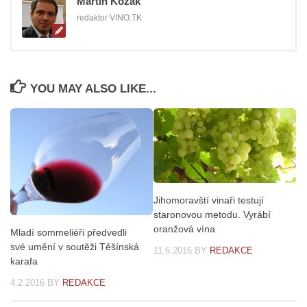
Martin Kozák
redaktor VINO.TK
YOU MAY ALSO LIKE...
Jihomoravští vinaři testují
staronovou metodu. Vyrábí
oranžová vína
Mladí sommeliéři předvedli
své umění v soutěži Těšínská
11.6.2016
BY
REDAKCE
karafa
4.2.2016
BY
REDAKCE