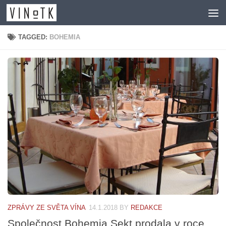
Skip to content
TAGGED:
BOHEMIA
ZPRÁVY ZE SVĚTA VÍNA
14.1.2018
BY
REDAKCE
Společnost Bohemia Sekt prodala v roce