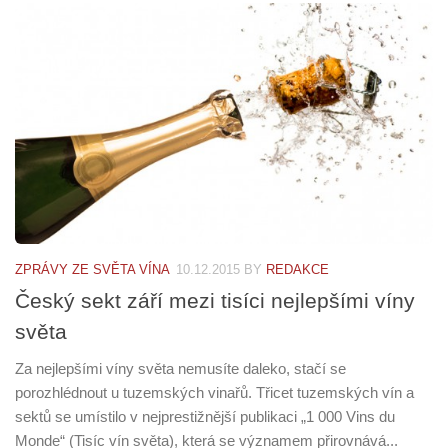
ZPRÁVY ZE SVĚTA VÍNA
10.12.2015
BY
REDAKCE
Český sekt září mezi tisíci nejlepšími víny
světa
Za nejlepšími víny světa nemusíte daleko, stačí se
porozhlédnout u tuzemských vinařů. Třicet tuzemských vín a
sektů se umístilo v nejprestižnější publikaci „1 000 Vins du
Monde“ (Tisíc vín světa), která se významem přirovnává...