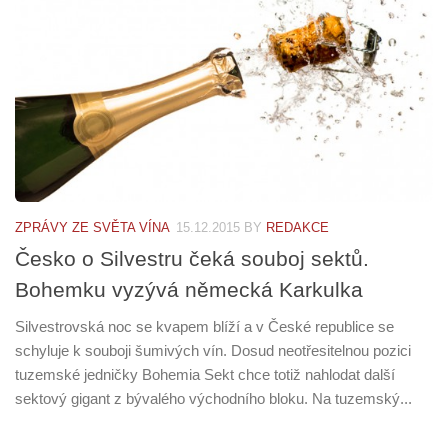
ZPRÁVY ZE SVĚTA VÍNA
15.12.2015
BY
REDAKCE
Česko o Silvestru čeká souboj sektů.
Bohemku vyzývá německá Karkulka
Silvestrovská noc se kvapem blíží a v České republice se
schyluje k souboji šumivých vín. Dosud neotřesitelnou pozici
tuzemské jedničky Bohemia Sekt chce totiž nahlodat další
sektový gigant z bývalého východního bloku. Na tuzemský...