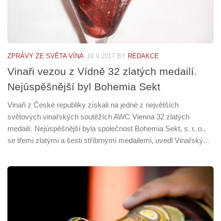
ZPRÁVY ZE SVĚTA VÍNA
19.9.2017
BY
REDAKCE
Vinaři vezou z Vídně 32 zlatých medailí.
Nejúspěšnější byl Bohemia Sekt
Vinaři z České republiky získali na jedné z největších
světových vinařských soutěžích AWC Vienna 32 zlatých
medailí. Nejúspěšnější byla společnost Bohemia Sekt, s. r. o.,
se třemi zlatými a šesti stříbrnými medailemi, uvedl Vinařský...