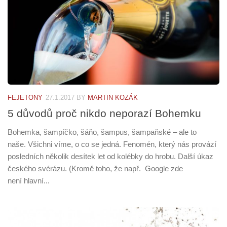
FEJETONY
27.1.2017
BY
MARTIN KOZÁK
5 důvodů proč nikdo neporazí Bohemku
Bohemka, šampíčko, šáňo, šampus, šampaňské – ale to
naše. Všichni víme, o co se jedná. Fenomén, který nás provází
posledních několik desítek let od kolébky do hrobu. Další úkaz
českého svérázu. (Kromě toho, že např. Google zde
není hlavní...