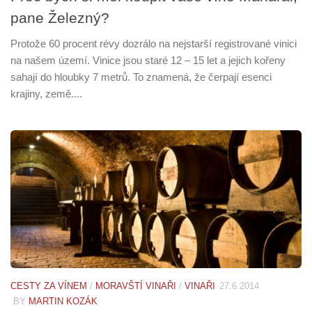
pane Železný?
Protože 60 procent révy dozrálo na nejstarší registrované vinici
na našem území. Vinice jsou staré 12 – 15 let a jejich kořeny
sahají do hloubky 7 metrů. To znamená, že čerpají esenci
krajiny, země....
CESTY ZA VÍNEM
/
MORAVŠTÍ VINAŘI
/
VINAŘI
27.6.2014
BY
MARTIN KOZÁK