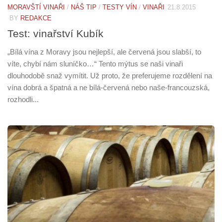
MORAVŠTÍ VINAŘI
/
NÁŠ TIP
/
TESTY VÍN
/
VINAŘI
21.8.2015
BY
REDAKCE
Test: vinařství Kubík
„Bílá vína z Moravy jsou nejlepší, ale červená jsou slabší, to
víte, chybí nám sluníčko…“ Tento mýtus se naši vinaři
dlouhodobě snaž vymítit. Už proto, že preferujeme rozdělení na
vína dobrá a špatná a ne bílá-červená nebo naše-francouzská,
rozhodli...