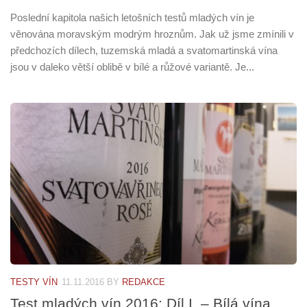
Poslední kapitola našich letošních testů mladých vín je
věnována moravským modrým hroznům. Jak už jsme zmínili v
předchozích dílech, tuzemská mladá a svatomartinská vína
jsou v daleko větší oblibě v bílé a růžové variantě. Je...
TESTY VÍN
11.11.2016
BY
REDAKCE
Test mladých vín 2016: Díl I. – Bílá vína