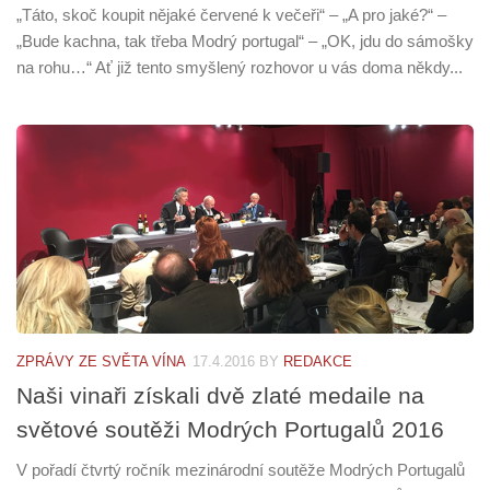
„Táto, skoč koupit nějaké červené k večeři“ – „A pro jaké?“ –
„Bude kachna, tak třeba Modrý portugal“ – „OK, jdu do sámošky
na rohu…“ Ať již tento smyšlený rozhovor u vás doma někdy...
ZPRÁVY ZE SVĚTA VÍNA
17.4.2016
BY
REDAKCE
Naši vinaři získali dvě zlaté medaile na
světové soutěži Modrých Portugalů 2016
V pořadí čtvrtý ročník mezinárodní soutěže Modrých Portugalů