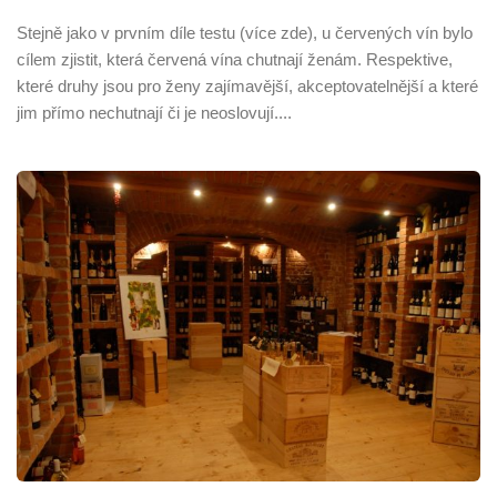
Stejně jako v prvním díle testu (více zde), u červených vín bylo
cílem zjistit, která červená vína chutnají ženám. Respektive,
které druhy jsou pro ženy zajímavější, akceptovatelnější a které
jim přímo nechutnají či je neoslovují....