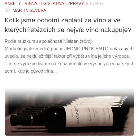
ANKETY
/
VINNÁ-LEGISLATIVA
/
ZPRÁVY
5.10.2015
BY
MARTIN SEVERA
Kolik jsme ochotní zaplatit za víno a ve
kterých řetězcích se nejvíc víno nakupuje?
Podle průzkumu společnosti Nielsen (zdroj:
Marketingsalesmedia) pouhé JEDNO PROCENTO dotázaných
uvedlo, že nejdůležitější faktor při výběru vína je jeho výrobce.
Tím se výrazně lišíme od konzumentů ve vyspělých vinařských
zemí, kde je původ vína...