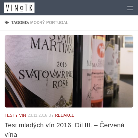
Skip to content
TAGGED:
MODRÝ PORTUGAL
TESTY VÍN
23.11.2016
BY
REDAKCE
Test mladých vín 2016: Díl III. – Červená
vína