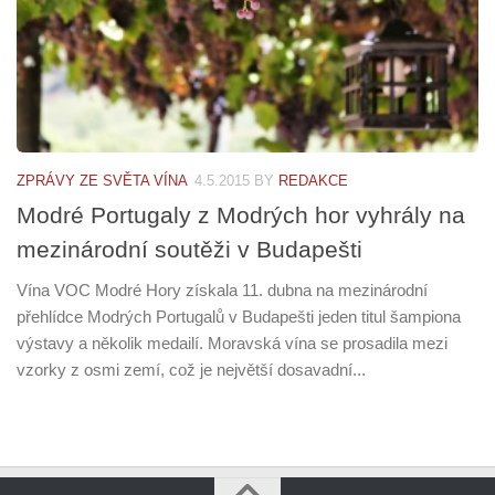
ZPRÁVY ZE SVĚTA VÍNA
4.5.2015
BY
REDAKCE
Modré Portugaly z Modrých hor vyhrály na
mezinárodní soutěži v Budapešti
Vína VOC Modré Hory získala 11. dubna na mezinárodní
přehlídce Modrých Portugalů v Budapešti jeden titul šampiona
výstavy a několik medailí. Moravská vína se prosadila mezi
vzorky z osmi zemí, což je největší dosavadní...