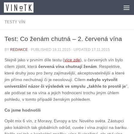
Skip to content
TESTY VÍN
Test: Co ženám chutná – 2. červená vína
BY
REDAKCE
· PUBLISHED
18.11.2015
· UPDATED
17.11.2015
Stejně jako v prvním díle testu (
více zde
), u červených vín bylo
cílem zjistit, která
červená vína chutnají ženám
. Respektive,
které druhy jsou pro ženy zajímavější, akceptovatelnější a které
jim přímo nechutnají či je neoslovují. Cílem
nebylo vytvořit
univerzální názor či výsledek ve smyslu „takhle to prostě je
“,
ale podívat se na vína a jejich hodnocení trochu jiným úhlem
pohledu, v tomto případě ženským pohledem.
Co jsme hodnotili
Opět mix 6 vín, z Moravy, Evropy a tzv. Nového světa. Zástupci
jako lokálních tak globálních odrůd, cuvée i vína zrající na bariku.