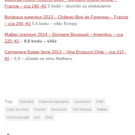
Francie – cca 240,-Kč
5 bodů – skončilo za očekáváním
Bordeaux superieur 2013 – Château Bois de Favereau – Francie
– cca 240,-Kč
5,6 bodu – vítěz Evropy
Malbec premium 2014 – Domaine Bousquet – Argentina – cca
220,-Kč
–
8,6 bodu – vítěz
Carmenere Estate Serie 2013 – Vina Errazuriz Chile – cca 215,-
Kč
– 6,9 – zůstalo ve stínu Malbecu
Tags:
Argentina
Cabernet sauvignon
carmenere
Chile
cotes du rhone
Francie
hodnocení
Jižní Morava
Malbec
modrý portugal
test
ženy