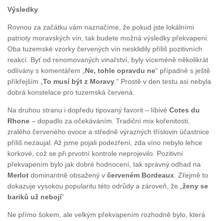
Výsledky
Rovnou za začátku vám naznačíme, že pokud jste lokálními
patrioty moravských vín, tak budete možná výsledky překvapeni.
Oba tuzemské vzorky červených vín nesklidily příliš pozitivních
reakcí. Byť od renomovaných vinařství, byly víceméně několikrát
odlívány s komentářem „
Ne, tohle opravdu ne
“ případně s ještě
příkřejším „
To musí být z Moravy
.“ Prostě v den testu asi nebyla
dobrá konstelace pro tuzemská červená.
Na druhou stranu i dopředu tipovaný favorit – líbivé
Cotes du
Rhone
– dopadlo za očekáváním. Tradiční mix kořenitosti,
zralého červeného ovoce a středně výrazných tříslovin účastnice
příliš nezaujal. Až jsme pojali podezření, zda víno nebylo lehce
korkové, což se při prvotní kontrole neprojevilo. Pozitivní
překvapením bylo jak dobré hodnocení, tak správný odhad na
Merlot
dominantně obsažený v
červeném Bordeaux
. Zřejmě to
dokazuje vysokou popularitu této odrůdy a zároveň, že „
ženy se
bariků už nebojí
“
Ne přímo šokem, ale velkým překvapením rozhodně bylo, která