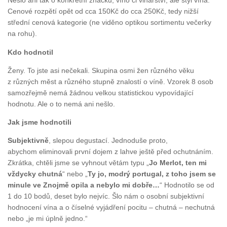
Nešlo ani tak o konkrétní značku, víno či vinařství, ale styl vína.
Cenové rozpětí opět od cca 150Kč do cca 250Kč, tedy nižší
střední cenová kategorie (ne viděno optikou sortimentu večerky
na rohu).
Kdo hodnotil
Ženy. To jste asi nečekali. Skupina osmi žen různého věku
z různých měst a různého stupně znalostí o víně. Vzorek 8 osob
samozřejmě nemá žádnou velkou statistickou vypovídající
hodnotu. Ale o to nemá ani nešlo.
Jak jsme hodnotili
Subjektivně
, slepou degustací. Jednoduše proto,
abychom eliminovali první dojem z lahve ještě před ochutnáním.
Zkrátka, chtěli jsme se vyhnout větám typu „
Jo Merlot, ten mi
vždycky chutná
“ nebo „
Ty jo, modrý portugal, z toho jsem se
minule ve Znojmě opila a nebylo mi dobře…
“ Hodnotilo se od
1 do 10 bodů, deset bylo nejvíc. Šlo nám o osobní subjektivní
hodnocení vína a o číselné vyjádření pocitu – chutná – nechutná
nebo „je mi úplně jedno.“