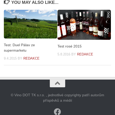
YOU MAY ALSO LIKE...
Test: Duel Pálav ze
Test rosé 2015
supermarketu
5.8.2016
BY
REDAKCE
9.4.2015
BY
REDAKCE
© Vino DOT TK s.r.o. , jednotlivé copyrighty patří autorům
příspěvků a médií