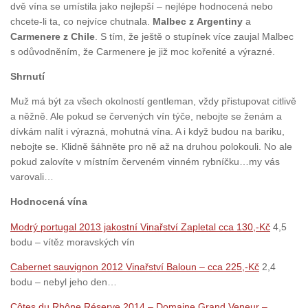
dvě vína se umístila jako nejlepší – nejlépe hodnocená nebo
chcete-li ta, co nejvíce chutnala.
Malbec z Argentiny
a
Carmenere z Chile
. S tím, že ještě o stupínek více zaujal Malbec
s odůvodněním, že Carmenere je již moc kořenité a výrazné.
Shrnutí
Muž má být za všech okolností gentleman, vždy přistupovat citlivě
a něžně. Ale pokud se červených vín týče, nebojte se ženám a
dívkám nalít i výrazná, mohutná vína. A i když budou na bariku,
nebojte se. Klidně šáhněte pro ně až na druhou polokouli. No ale
pokud zalovíte v místním červeném vinném rybníčku…my vás
varovali…
Hodnocená vína
Modrý portugal 2013 jakostní Vinařství Zapletal cca 130,-Kč
4,5
bodu – vítěz moravských vín
Cabernet sauvignon 2012 Vinařství Baloun – cca 225,-Kč
2,4
bodu – nebyl jeho den…
Côtes du Rhône Réserve 2014 – Domaine Grand Veneur –